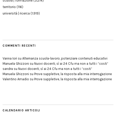
scuola | formazione
(3.214)
territorio
(116)
università | ricerca
(1.919)
COMMENTI RECENTI
Vanna Iori
su
Alternanza scuola-lavoro, potenziare contenuti educativi
Manuela Ghizzoni
su
Nuovi docenti, sì ai 24 Cfu ma non a tutti i “costi”
sandra
su
Nuovi docenti, sì ai 24 Cfu ma non a tutti i “costi”
Manuela Ghizzoni
su
Prove suppletive, la risposta alla mia interrogazione
Valentino Amadio
su
Prove suppletive, la risposta alla mia interrogazione
CALENDARIO ARTICOLI