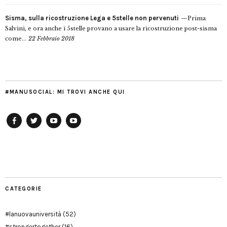
Sisma, sulla ricostruzione Lega e 5stelle non pervenuti
Prima
Salvini, e ora anche i 5stelle provano a usare la ricostruzione post-sisma
come...
22 Febbraio 2018
#MANUSOCIAL: MI TROVI ANCHE QUI
Facebook
Twitter
YouTube
YouTube
Manu
PD
Modena
CATEGORIE
#lanuovauniversità
(52)
#strongertogether
(16)