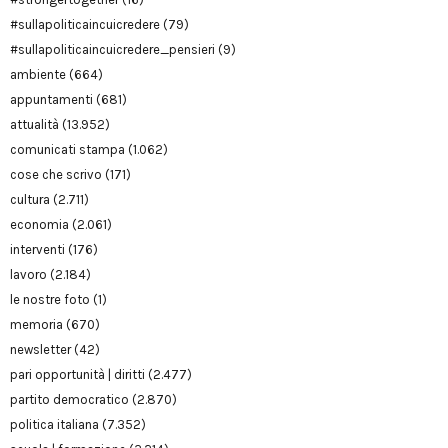
#sullapoliticaincuicredere
(79)
#sullapoliticaincuicredere_pensieri
(9)
ambiente
(664)
appuntamenti
(681)
attualità
(13.952)
comunicati stampa
(1.062)
cose che scrivo
(171)
cultura
(2.711)
economia
(2.061)
interventi
(176)
lavoro
(2.184)
le nostre foto
(1)
memoria
(670)
newsletter
(42)
pari opportunità | diritti
(2.477)
partito democratico
(2.870)
politica italiana
(7.352)