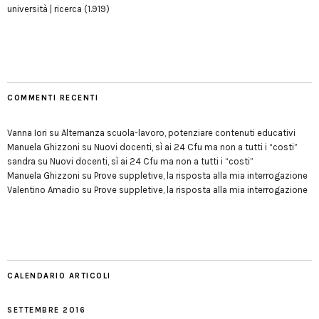
università | ricerca
(1.919)
COMMENTI RECENTI
Vanna Iori
su
Alternanza scuola-lavoro, potenziare contenuti educativi
Manuela Ghizzoni
su
Nuovi docenti, sì ai 24 Cfu ma non a tutti i “costi”
sandra
su
Nuovi docenti, sì ai 24 Cfu ma non a tutti i “costi”
Manuela Ghizzoni
su
Prove suppletive, la risposta alla mia interrogazione
Valentino Amadio
su
Prove suppletive, la risposta alla mia interrogazione
CALENDARIO ARTICOLI
SETTEMBRE 2016