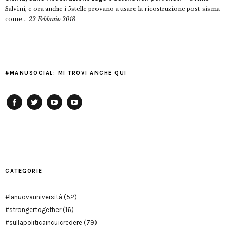
Salvini, e ora anche i 5stelle provano a usare la ricostruzione post-sisma
come...
22 Febbraio 2018
#MANUSOCIAL: MI TROVI ANCHE QUI
Facebook
Twitter
YouTube
YouTube
Manu
PD
Modena
CATEGORIE
#lanuovauniversità
(52)
#strongertogether
(16)
#sullapoliticaincuicredere
(79)