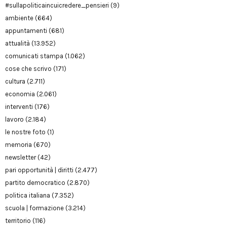
#sullapoliticaincuicredere_pensieri
(9)
ambiente
(664)
appuntamenti
(681)
attualità
(13.952)
comunicati stampa
(1.062)
cose che scrivo
(171)
cultura
(2.711)
economia
(2.061)
interventi
(176)
lavoro
(2.184)
le nostre foto
(1)
memoria
(670)
newsletter
(42)
pari opportunità | diritti
(2.477)
partito democratico
(2.870)
politica italiana
(7.352)
scuola | formazione
(3.214)
territorio
(116)