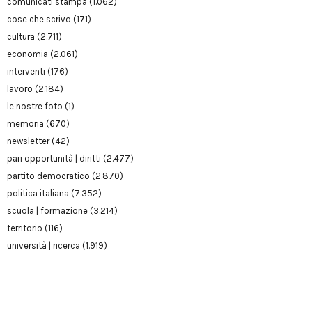
comunicati stampa
(1.062)
cose che scrivo
(171)
cultura
(2.711)
economia
(2.061)
interventi
(176)
lavoro
(2.184)
le nostre foto
(1)
memoria
(670)
newsletter
(42)
pari opportunità | diritti
(2.477)
partito democratico
(2.870)
politica italiana
(7.352)
scuola | formazione
(3.214)
territorio
(116)
università | ricerca
(1.919)