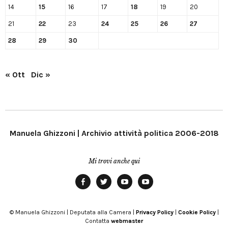
14
15
16
17
18
19
20
21
22
23
24
25
26
27
28
29
30
« Ott
Dic »
Manuela Ghizzoni | Archivio attività politica 2006-2018
Mi trovi anche qui
Facebook
Twitter
YouTube
YouTube
Manu
PD
Modena
© Manuela Ghizzoni | Deputata alla Camera |
Privacy Policy
|
Cookie Policy
|
Contatta
webmaster