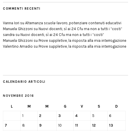
COMMENTI RECENTI
Vanna Iori
su
Alternanza scuola-lavoro, potenziare contenuti educativi
Manuela Ghizzoni
su
Nuovi docenti, sì ai 24 Cfu ma non a tutti i “costi”
sandra
su
Nuovi docenti, sì ai 24 Cfu ma non a tutti i “costi”
Manuela Ghizzoni
su
Prove suppletive, la risposta alla mia interrogazione
Valentino Amadio
su
Prove suppletive, la risposta alla mia interrogazione
CALENDARIO ARTICOLI
NOVEMBRE 2016
L
M
M
G
V
S
D
1
2
3
4
5
6
7
8
9
10
11
12
13