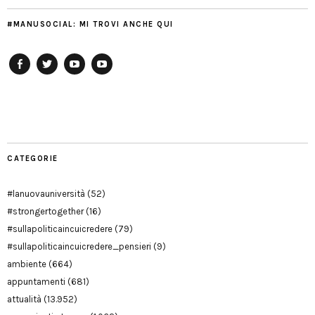
#MANUSOCIAL: MI TROVI ANCHE QUI
Facebook
Twitter
YouTube
YouTube
Manu
PD
Modena
CATEGORIE
#lanuovauniversità
(52)
#strongertogether
(16)
#sullapoliticaincuicredere
(79)
#sullapoliticaincuicredere_pensieri
(9)
ambiente
(664)
appuntamenti
(681)
attualità
(13.952)