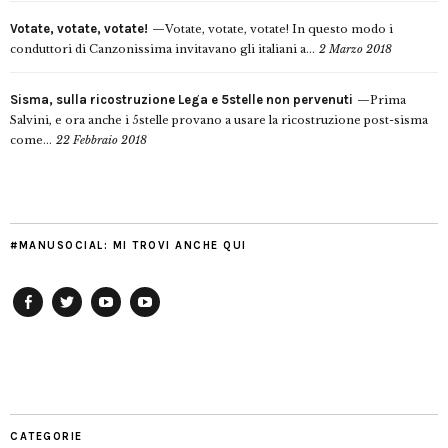
Votate, votate, votate!
Votate, votate, votate! In questo modo i
conduttori di Canzonissima invitavano gli italiani a...
2 Marzo 2018
Sisma, sulla ricostruzione Lega e 5stelle non pervenuti
Prima
Salvini, e ora anche i 5stelle provano a usare la ricostruzione post-sisma
come...
22 Febbraio 2018
#MANUSOCIAL: MI TROVI ANCHE QUI
Facebook
Twitter
YouTube
YouTube
Manu
PD
Modena
CATEGORIE