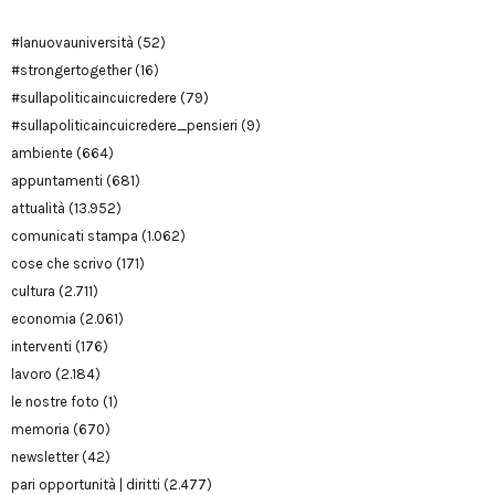
#lanuovauniversità
(52)
#strongertogether
(16)
#sullapoliticaincuicredere
(79)
#sullapoliticaincuicredere_pensieri
(9)
ambiente
(664)
appuntamenti
(681)
attualità
(13.952)
comunicati stampa
(1.062)
cose che scrivo
(171)
cultura
(2.711)
economia
(2.061)
interventi
(176)
lavoro
(2.184)
le nostre foto
(1)
memoria
(670)
newsletter
(42)
pari opportunità | diritti
(2.477)