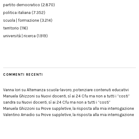
partito democratico
(2.870)
politica italiana
(7.352)
scuola | formazione
(3.214)
territorio
(116)
università | ricerca
(1.919)
COMMENTI RECENTI
Vanna Iori
su
Alternanza scuola-lavoro, potenziare contenuti educativi
Manuela Ghizzoni
su
Nuovi docenti, sì ai 24 Cfu ma non a tutti i “costi”
sandra
su
Nuovi docenti, sì ai 24 Cfu ma non a tutti i “costi”
Manuela Ghizzoni
su
Prove suppletive, la risposta alla mia interrogazione
Valentino Amadio
su
Prove suppletive, la risposta alla mia interrogazione