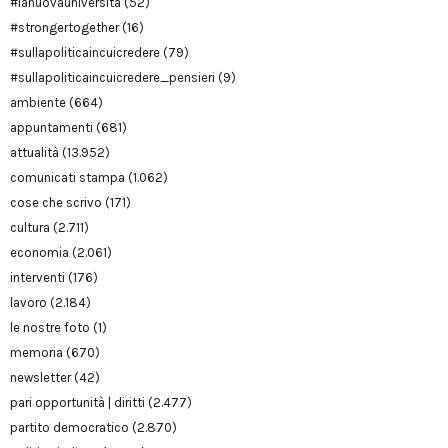
#lanuovauniversità
(52)
#strongertogether
(16)
#sullapoliticaincuicredere
(79)
#sullapoliticaincuicredere_pensieri
(9)
ambiente
(664)
appuntamenti
(681)
attualità
(13.952)
comunicati stampa
(1.062)
cose che scrivo
(171)
cultura
(2.711)
economia
(2.061)
interventi
(176)
lavoro
(2.184)
le nostre foto
(1)
memoria
(670)
newsletter
(42)
pari opportunità | diritti
(2.477)
partito democratico
(2.870)