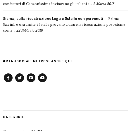
conduttori di Canzonissima invitavano gli italiani a...
2 Marzo 2018
Sisma, sulla ricostruzione Lega e 5stelle non pervenuti
Prima
Salvini, e ora anche i 5stelle provano a usare la ricostruzione post-sisma
come...
22 Febbraio 2018
#MANUSOCIAL: MI TROVI ANCHE QUI
Facebook
Twitter
YouTube
YouTube
Manu
PD
Modena
CATEGORIE