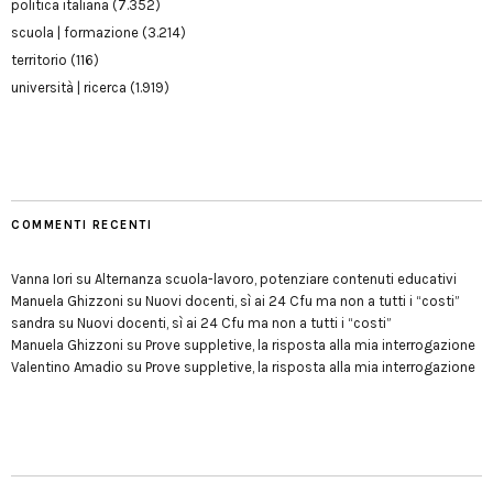
politica italiana
(7.352)
scuola | formazione
(3.214)
territorio
(116)
università | ricerca
(1.919)
COMMENTI RECENTI
Vanna Iori
su
Alternanza scuola-lavoro, potenziare contenuti educativi
Manuela Ghizzoni
su
Nuovi docenti, sì ai 24 Cfu ma non a tutti i “costi”
sandra
su
Nuovi docenti, sì ai 24 Cfu ma non a tutti i “costi”
Manuela Ghizzoni
su
Prove suppletive, la risposta alla mia interrogazione
Valentino Amadio
su
Prove suppletive, la risposta alla mia interrogazione