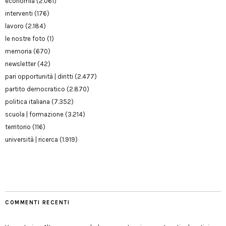
economia
(2.061)
interventi
(176)
lavoro
(2.184)
le nostre foto
(1)
memoria
(670)
newsletter
(42)
pari opportunità | diritti
(2.477)
partito democratico
(2.870)
politica italiana
(7.352)
scuola | formazione
(3.214)
territorio
(116)
università | ricerca
(1.919)
COMMENTI RECENTI