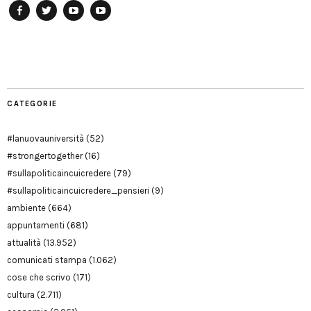
Facebook
Twitter
YouTube
YouTube
Manu
PD
Modena
CATEGORIE
#lanuovauniversità
(52)
#strongertogether
(16)
#sullapoliticaincuicredere
(79)
#sullapoliticaincuicredere_pensieri
(9)
ambiente
(664)
appuntamenti
(681)
attualità
(13.952)
comunicati stampa
(1.062)
cose che scrivo
(171)
cultura
(2.711)