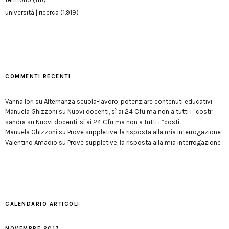
università | ricerca
(1.919)
COMMENTI RECENTI
Vanna Iori
su
Alternanza scuola-lavoro, potenziare contenuti educativi
Manuela Ghizzoni
su
Nuovi docenti, sì ai 24 Cfu ma non a tutti i “costi”
sandra
su
Nuovi docenti, sì ai 24 Cfu ma non a tutti i “costi”
Manuela Ghizzoni
su
Prove suppletive, la risposta alla mia interrogazione
Valentino Amadio
su
Prove suppletive, la risposta alla mia interrogazione
CALENDARIO ARTICOLI
NOVEMBRE 2017