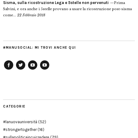
Sisma, sulla ricostruzione Lega e 5stelle non pervenuti
Prima
Salvini, e ora anche i 5stelle provano a usare la ricostruzione post-sisma
come...
22 Febbraio 2018
#MANUSOCIAL: MI TROVI ANCHE QUI
Facebook
Twitter
YouTube
YouTube
Manu
PD
Modena
CATEGORIE
#lanuovauniversità
(52)
#strongertogether
(16)
#sullapoliticaincuicredere
(79)