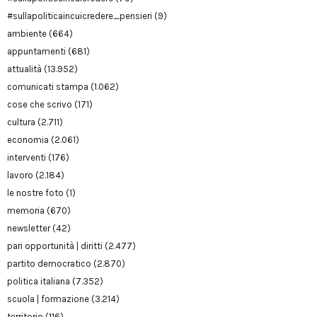
#sullapoliticaincuicredere_pensieri
(9)
ambiente
(664)
appuntamenti
(681)
attualità
(13.952)
comunicati stampa
(1.062)
cose che scrivo
(171)
cultura
(2.711)
economia
(2.061)
interventi
(176)
lavoro
(2.184)
le nostre foto
(1)
memoria
(670)
newsletter
(42)
pari opportunità | diritti
(2.477)
partito democratico
(2.870)
politica italiana
(7.352)
scuola | formazione
(3.214)
territorio
(116)