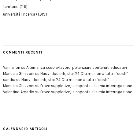
territorio
(116)
università | ricerca
(1.919)
COMMENTI RECENTI
Vanna Iori
su
Alternanza scuola-lavoro, potenziare contenuti educativi
Manuela Ghizzoni
su
Nuovi docenti, sì ai 24 Cfu ma non a tutti i “costi”
sandra
su
Nuovi docenti, sì ai 24 Cfu ma non a tutti i “costi”
Manuela Ghizzoni
su
Prove suppletive, la risposta alla mia interrogazione
Valentino Amadio
su
Prove suppletive, la risposta alla mia interrogazione
CALENDARIO ARTICOLI