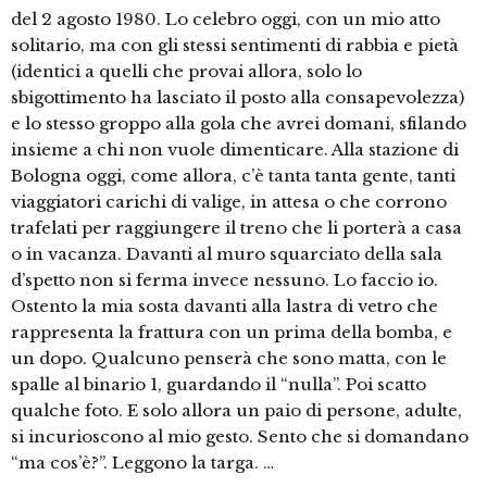
del 2 agosto 1980. Lo celebro oggi, con un mio atto
solitario, ma con gli stessi sentimenti di rabbia e pietà
(identici a quelli che provai allora, solo lo
sbigottimento ha lasciato il posto alla consapevolezza)
e lo stesso groppo alla gola che avrei domani, sfilando
insieme a chi non vuole dimenticare. Alla stazione di
Bologna oggi, come allora, c’è tanta tanta gente, tanti
viaggiatori carichi di valige, in attesa o che corrono
trafelati per raggiungere il treno che li porterà a casa
o in vacanza. Davanti al muro squarciato della sala
d’spetto non si ferma invece nessuno. Lo faccio io.
Ostento la mia sosta davanti alla lastra di vetro che
rappresenta la frattura con un prima della bomba, e
un dopo. Qualcuno penserà che sono matta, con le
spalle al binario 1, guardando il “nulla”. Poi scatto
qualche foto. E solo allora un paio di persone, adulte,
si incurioscono al mio gesto. Sento che si domandano
“ma cos’è?”. Leggono la targa. …