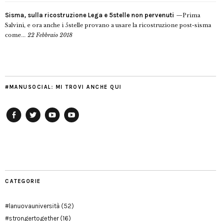
Sisma, sulla ricostruzione Lega e 5stelle non pervenuti
Prima
Salvini, e ora anche i 5stelle provano a usare la ricostruzione post-sisma
come...
22 Febbraio 2018
#MANUSOCIAL: MI TROVI ANCHE QUI
Facebook
Twitter
YouTube
YouTube
Manu
PD
Modena
CATEGORIE
#lanuovauniversità
(52)
#strongertogether
(16)