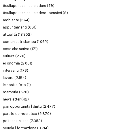
#sullapoliticaincuicredere
(79)
#sullapoliticaincuicredere_pensieri
(9)
ambiente
(664)
appuntamenti
(681)
attualità
(13.952)
comunicati stampa
(1.062)
cose che scrivo
(171)
cultura
(2.711)
economia
(2.061)
interventi
(176)
lavoro
(2.184)
le nostre foto
(1)
memoria
(670)
newsletter
(42)
pari opportunità | diritti
(2.477)
partito democratico
(2.870)
politica italiana
(7.352)
scuola | formazione
(3.214)