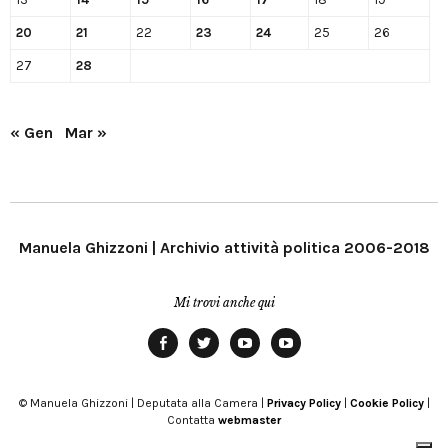
20
21
22
23
24
25
26
27
28
« Gen
Mar »
Manuela Ghizzoni | Archivio attività politica 2006-2018
Mi trovi anche qui
Facebook
Twitter
YouTube
YouTube
Manu
PD
Modena
© Manuela Ghizzoni | Deputata alla Camera |
Privacy Policy
|
Cookie Policy
|
Contatta
webmaster