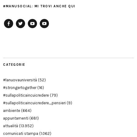
#MANUSOCIAL: MI TROVI ANCHE QUI
Facebook
Twitter
YouTube
YouTube
Manu
PD
Modena
CATEGORIE
#lanuovauniversità
(52)
#strongertogether
(16)
#sullapoliticaincuicredere
(79)
#sullapoliticaincuicredere_pensieri
(9)
ambiente
(664)
appuntamenti
(681)
attualità
(13.952)
comunicati stampa
(1.062)