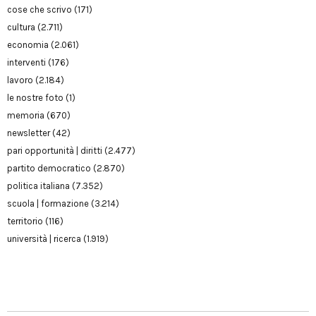
cose che scrivo
(171)
cultura
(2.711)
economia
(2.061)
interventi
(176)
lavoro
(2.184)
le nostre foto
(1)
memoria
(670)
newsletter
(42)
pari opportunità | diritti
(2.477)
partito democratico
(2.870)
politica italiana
(7.352)
scuola | formazione
(3.214)
territorio
(116)
università | ricerca
(1.919)