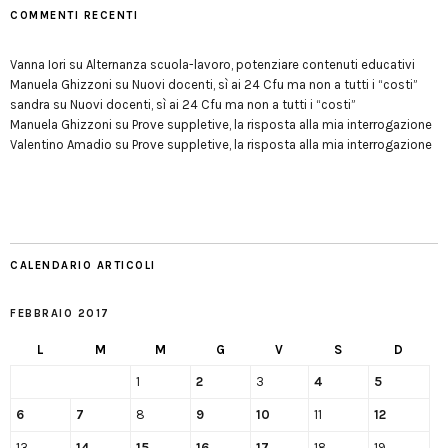
COMMENTI RECENTI
Vanna Iori
su
Alternanza scuola-lavoro, potenziare contenuti educativi
Manuela Ghizzoni
su
Nuovi docenti, sì ai 24 Cfu ma non a tutti i “costi”
sandra
su
Nuovi docenti, sì ai 24 Cfu ma non a tutti i “costi”
Manuela Ghizzoni
su
Prove suppletive, la risposta alla mia interrogazione
Valentino Amadio
su
Prove suppletive, la risposta alla mia interrogazione
CALENDARIO ARTICOLI
FEBBRAIO 2017
L
M
M
G
V
S
D
1
2
3
4
5
6
7
8
9
10
11
12
13
14
15
16
17
18
19