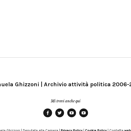
ela Ghizzoni | Archivio attività politica 2006
Mi trovi anche qui
Facebook
Twitter
YouTube
YouTube
Manu
PD
Modena
ela Ghizzoni | Deputata alla Camera |
Privacy Policy
|
Cookie Policy
| Contatta
web