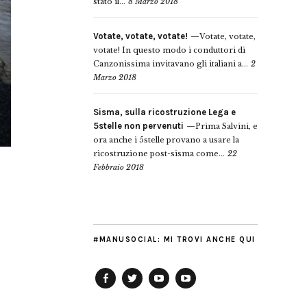
stato il...
8 Marzo 2018
Votate, votate, votate!
Votate, votate,
votate! In questo modo i conduttori di
Canzonissima invitavano gli italiani a...
2
Marzo 2018
Sisma, sulla ricostruzione Lega e
5stelle non pervenuti
Prima Salvini, e
ora anche i 5stelle provano a usare la
ricostruzione post-sisma come...
22
Febbraio 2018
#MANUSOCIAL: MI TROVI ANCHE QUI
Facebook
Twitter
YouTube
YouTube
Manu
PD