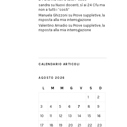
sandra
su
Nuovi docenti, sì ai 24 Cfu ma
non a tutti i “costi”
Manuela Ghizzoni
su
Prove suppletive, la
risposta alla mia interrogazione
Valentino Amadio
su
Prove suppletive, la
risposta alla mia interrogazione
CALENDARIO ARTICOLI
AGOSTO 2026
L
M
M
G
V
S
D
1
2
3
4
5
6
7
8
9
10
11
12
13
14
15
16
17
18
19
20
21
22
23