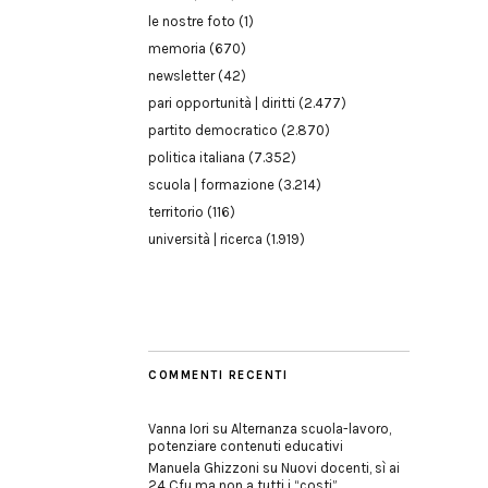
le nostre foto
(1)
memoria
(670)
newsletter
(42)
pari opportunità | diritti
(2.477)
partito democratico
(2.870)
politica italiana
(7.352)
scuola | formazione
(3.214)
territorio
(116)
università | ricerca
(1.919)
COMMENTI RECENTI
Vanna Iori
su
Alternanza scuola-lavoro,
potenziare contenuti educativi
Manuela Ghizzoni
su
Nuovi docenti, sì ai
24 Cfu ma non a tutti i “costi”