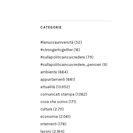
Modena
CATEGORIE
#lanuovauniversità
(52)
#strongertogether
(16)
#sullapoliticaincuicredere
(79)
#sullapoliticaincuicredere_pensieri
(9)
ambiente
(664)
appuntamenti
(681)
attualità
(13.952)
comunicati stampa
(1.062)
cose che scrivo
(171)
cultura
(2.711)
economia
(2.061)
interventi
(176)
lavoro
(2.184)