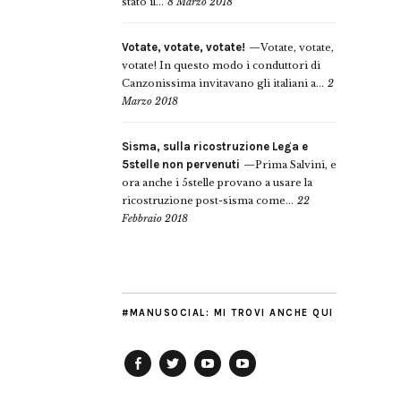
stato il...
8 Marzo 2018
Votate, votate, votate!
Votate, votate,
votate! In questo modo i conduttori di
Canzonissima invitavano gli italiani a...
2
Marzo 2018
Sisma, sulla ricostruzione Lega e
5stelle non pervenuti
Prima Salvini, e
ora anche i 5stelle provano a usare la
ricostruzione post-sisma come...
22
Febbraio 2018
#MANUSOCIAL: MI TROVI ANCHE QUI
Facebook
Twitter
YouTube
YouTube
Manu
PD