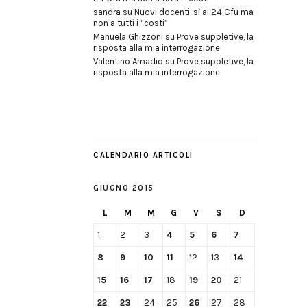
sandra
su
Nuovi docenti, sì ai 24 Cfu ma
non a tutti i “costi”
Manuela Ghizzoni
su
Prove suppletive, la
risposta alla mia interrogazione
Valentino Amadio
su
Prove suppletive, la
risposta alla mia interrogazione
CALENDARIO ARTICOLI
GIUGNO 2015
L
M
M
G
V
S
D
1
2
3
4
5
6
7
8
9
10
11
12
13
14
15
16
17
18
19
20
21
22
23
24
25
26
27
28