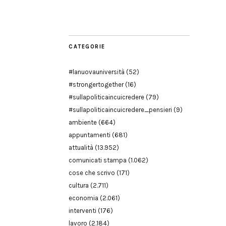
Modena
CATEGORIE
#lanuovauniversità
(52)
#strongertogether
(16)
#sullapoliticaincuicredere
(79)
#sullapoliticaincuicredere_pensieri
(9)
ambiente
(664)
appuntamenti
(681)
attualità
(13.952)
comunicati stampa
(1.062)
cose che scrivo
(171)
cultura
(2.711)
economia
(2.061)
interventi
(176)
lavoro
(2.184)