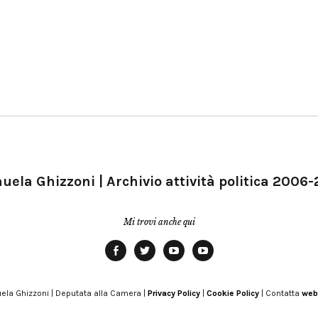
ela Ghizzoni | Archivio attività politica 2006
Mi trovi anche qui
Facebook
Twitter
YouTube
YouTube
Manu
PD
Modena
ela Ghizzoni | Deputata alla Camera |
Privacy Policy
|
Cookie Policy
| Contatta
web