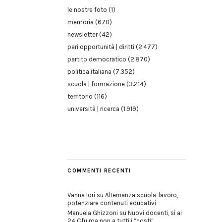
le nostre foto
(1)
memoria
(670)
newsletter
(42)
pari opportunità | diritti
(2.477)
partito democratico
(2.870)
politica italiana
(7.352)
scuola | formazione
(3.214)
territorio
(116)
università | ricerca
(1.919)
COMMENTI RECENTI
Vanna Iori
su
Alternanza scuola-lavoro,
potenziare contenuti educativi
Manuela Ghizzoni
su
Nuovi docenti, sì ai
24 Cfu ma non a tutti i “costi”