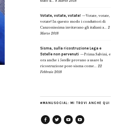
stato il...
8 Marzo 2018
Votate, votate, votate!
Votate, votate,
votate! In questo modo i conduttori di
Canzonissima invitavano gli italiani a...
2
Marzo 2018
Sisma, sulla ricostruzione Lega e
5stelle non pervenuti
Prima Salvini, e
ora anche i 5stelle provano a usare la
ricostruzione post-sisma come...
22
Febbraio 2018
#MANUSOCIAL: MI TROVI ANCHE QUI
Facebook
Twitter
YouTube
YouTube
Manu
PD