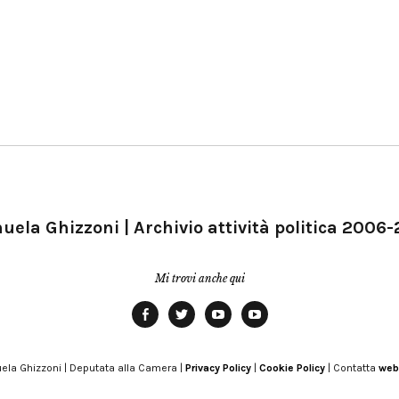
ela Ghizzoni | Archivio attività politica 2006
Mi trovi anche qui
Facebook
Twitter
YouTube
YouTube
Manu
PD
Modena
ela Ghizzoni | Deputata alla Camera |
Privacy Policy
|
Cookie Policy
| Contatta
web