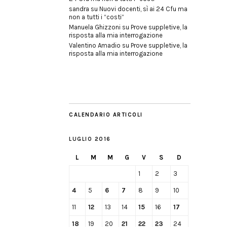
sandra
su
Nuovi docenti, sì ai 24 Cfu ma
non a tutti i “costi”
Manuela Ghizzoni
su
Prove suppletive, la
risposta alla mia interrogazione
Valentino Amadio
su
Prove suppletive, la
risposta alla mia interrogazione
CALENDARIO ARTICOLI
LUGLIO 2016
L
M
M
G
V
S
D
1
2
3
4
5
6
7
8
9
10
11
12
13
14
15
16
17
18
19
20
21
22
23
24