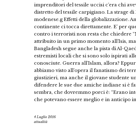
imprenditori del tessile uccisi c’era chi ave
distretto del tessile carpigiano. La strage d
modenese.g Effetti della globalizzazione. A
continente ci tocca direttamente. E’ per q
contro i terroristi non resta che chiedere “M
attribuito in un primo momento all’Isis, ma
Bangladesh segue anche la pista di Al-Qae
estremisti locali che si sono solo ispirati a
conosciute. Guerra all’Islam, allora? Eppure
abbiamo visto all’opera il fanatismo dei terr
giustizieri, ma anche il giovane studente 
difendere le sue due amiche indiane si è f
sembra, che dovremmo porci è: “Erano inte
che potevano essere meglio e in anticipo in
4 Luglio 2016
attualità