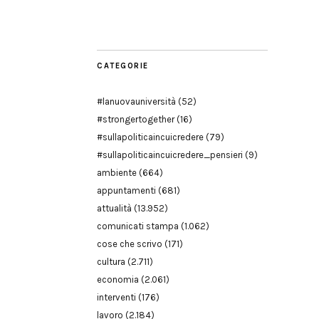
Modena
CATEGORIE
#lanuovauniversità
(52)
#strongertogether
(16)
#sullapoliticaincuicredere
(79)
#sullapoliticaincuicredere_pensieri
(9)
ambiente
(664)
appuntamenti
(681)
attualità
(13.952)
comunicati stampa
(1.062)
cose che scrivo
(171)
cultura
(2.711)
economia
(2.061)
interventi
(176)
lavoro
(2.184)