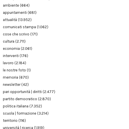
ambiente
(664)
appuntamenti
(681)
attualità
(13.952)
comunicati stampa
(1.062)
cose che scrivo
(171)
cultura
(2.711)
economia
(2.061)
interventi
(176)
lavoro
(2.184)
le nostre foto
(1)
memoria
(670)
newsletter
(42)
pari opportunità | diritti
(2.477)
partito democratico
(2.870)
politica italiana
(7.352)
scuola | formazione
(3.214)
territorio
(116)
università | ricerca
(1.919)