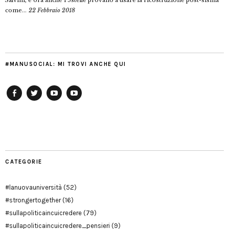
Salvini, e ora anche i 5stelle provano a usare la ricostruzione post-sisma
come...
22 Febbraio 2018
#MANUSOCIAL: MI TROVI ANCHE QUI
Facebook
Twitter
YouTube
YouTube
Manu
PD
Modena
CATEGORIE
#lanuovauniversità
(52)
#strongertogether
(16)
#sullapoliticaincuicredere
(79)
#sullapoliticaincuicredere_pensieri
(9)