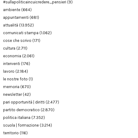
#sullapoliticaincuicredere_pensieri
(9)
ambiente
(664)
appuntamenti
(681)
attualità
(13.952)
comunicati stampa
(1.062)
cose che scrivo
(171)
cultura
(2.711)
economia
(2.061)
interventi
(176)
lavoro
(2.184)
le nostre foto
(1)
memoria
(670)
newsletter
(42)
pari opportunità | diritti
(2.477)
partito democratico
(2.870)
politica italiana
(7.352)
scuola | formazione
(3.214)
territorio
(116)