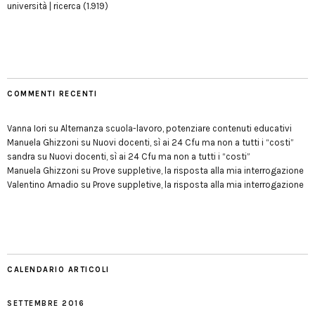
università | ricerca
(1.919)
COMMENTI RECENTI
Vanna Iori
su
Alternanza scuola-lavoro, potenziare contenuti educativi
Manuela Ghizzoni
su
Nuovi docenti, sì ai 24 Cfu ma non a tutti i “costi”
sandra
su
Nuovi docenti, sì ai 24 Cfu ma non a tutti i “costi”
Manuela Ghizzoni
su
Prove suppletive, la risposta alla mia interrogazione
Valentino Amadio
su
Prove suppletive, la risposta alla mia interrogazione
CALENDARIO ARTICOLI
SETTEMBRE 2016