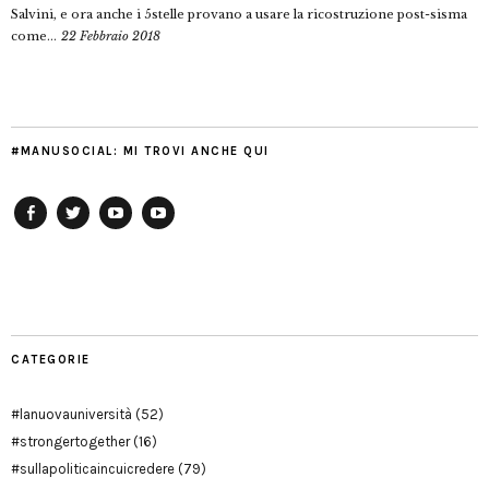
Salvini, e ora anche i 5stelle provano a usare la ricostruzione post-sisma
come...
22 Febbraio 2018
#MANUSOCIAL: MI TROVI ANCHE QUI
Facebook
Twitter
YouTube
YouTube
Manu
PD
Modena
CATEGORIE
#lanuovauniversità
(52)
#strongertogether
(16)
#sullapoliticaincuicredere
(79)