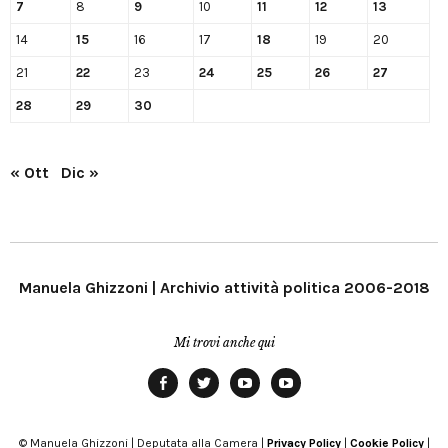
7
8
9
10
11
12
13
14
15
16
17
18
19
20
21
22
23
24
25
26
27
28
29
30
« Ott
Dic »
Manuela Ghizzoni | Archivio attività politica 2006-2018
Mi trovi anche qui
Facebook
Twitter
YouTube
YouTube
Manu
PD
Modena
© Manuela Ghizzoni | Deputata alla Camera |
Privacy Policy
|
Cookie Policy
|