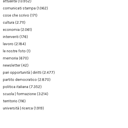
attualità
(13.952)
comunicati stampa
(1.062)
cose che scrivo
(171)
cultura
(2.711)
economia
(2.061)
interventi
(176)
lavoro
(2.184)
le nostre foto
(1)
memoria
(670)
newsletter
(42)
pari opportunità | diritti
(2.477)
partito democratico
(2.870)
politica italiana
(7.352)
scuola | formazione
(3.214)
territorio
(116)
università | ricerca
(1.919)