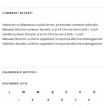
COMMENTI RECENTI
Vanna Iori
su
Alternanza scuola-lavoro, potenziare contenuti educativi
Manuela Ghizzoni
su
Nuovi docenti, sì ai 24 Cfu ma non a tutti i “costi”
sandra
su
Nuovi docenti, sì ai 24 Cfu ma non a tutti i “costi”
Manuela Ghizzoni
su
Prove suppletive, la risposta alla mia interrogazione
Valentino Amadio
su
Prove suppletive, la risposta alla mia interrogazione
CALENDARIO ARTICOLI
NOVEMBRE 2016
L
M
M
G
V
S
D
1
2
3
4
5
6