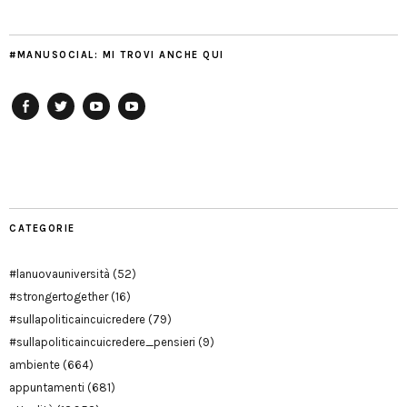
#MANUSOCIAL: MI TROVI ANCHE QUI
Facebook
Twitter
YouTube
YouTube
Manu
PD
Modena
CATEGORIE
#lanuovauniversità
(52)
#strongertogether
(16)
#sullapoliticaincuicredere
(79)
#sullapoliticaincuicredere_pensieri
(9)
ambiente
(664)
appuntamenti
(681)