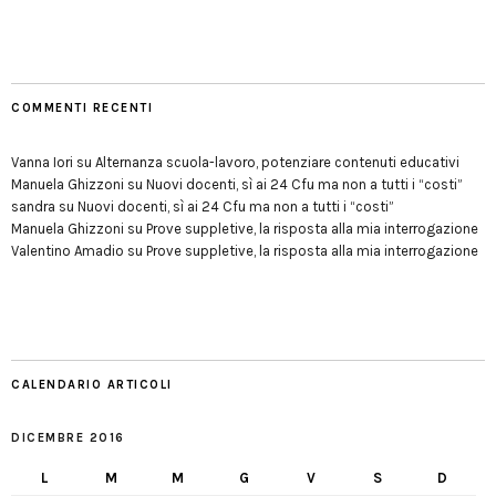
COMMENTI RECENTI
Vanna Iori
su
Alternanza scuola-lavoro, potenziare contenuti educativi
Manuela Ghizzoni
su
Nuovi docenti, sì ai 24 Cfu ma non a tutti i “costi”
sandra
su
Nuovi docenti, sì ai 24 Cfu ma non a tutti i “costi”
Manuela Ghizzoni
su
Prove suppletive, la risposta alla mia interrogazione
Valentino Amadio
su
Prove suppletive, la risposta alla mia interrogazione
CALENDARIO ARTICOLI
DICEMBRE 2016
L
M
M
G
V
S
D