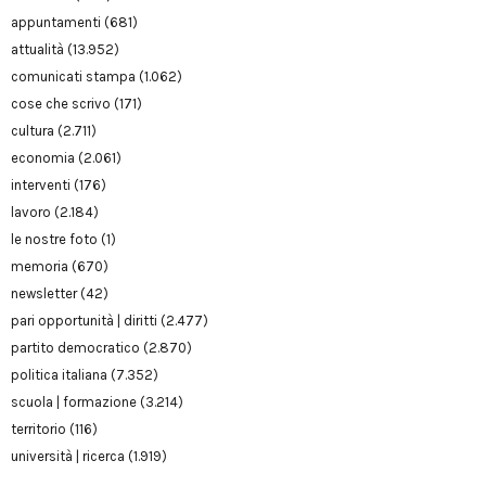
appuntamenti
(681)
attualità
(13.952)
comunicati stampa
(1.062)
cose che scrivo
(171)
cultura
(2.711)
economia
(2.061)
interventi
(176)
lavoro
(2.184)
le nostre foto
(1)
memoria
(670)
newsletter
(42)
pari opportunità | diritti
(2.477)
partito democratico
(2.870)
politica italiana
(7.352)
scuola | formazione
(3.214)
territorio
(116)
università | ricerca
(1.919)