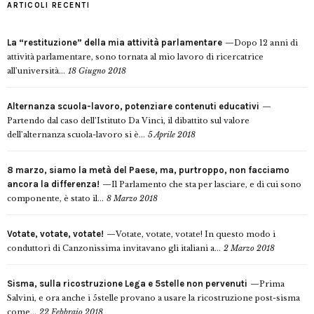
ARTICOLI RECENTI
La “restituzione” della mia attività parlamentare
Dopo 12 anni di
attività parlamentare, sono tornata al mio lavoro di ricercatrice
all’università...
18 Giugno 2018
Alternanza scuola-lavoro, potenziare contenuti educativi
Partendo dal caso dell’Istituto Da Vinci, il dibattito sul valore
dell’alternanza scuola-lavoro si è...
5 Aprile 2018
8 marzo, siamo la metà del Paese, ma, purtroppo, non facciamo
ancora la differenza!
Il Parlamento che sta per lasciare, e di cui sono
componente, è stato il...
8 Marzo 2018
Votate, votate, votate!
Votate, votate, votate! In questo modo i
conduttori di Canzonissima invitavano gli italiani a...
2 Marzo 2018
Sisma, sulla ricostruzione Lega e 5stelle non pervenuti
Prima
Salvini, e ora anche i 5stelle provano a usare la ricostruzione post-sisma
come...
22 Febbraio 2018