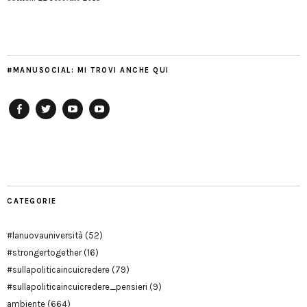
#MANUSOCIAL: MI TROVI ANCHE QUI
Facebook
Twitter
YouTube
YouTube
Manu
PD
Modena
CATEGORIE
#lanuovauniversità
(52)
#strongertogether
(16)
#sullapoliticaincuicredere
(79)
#sullapoliticaincuicredere_pensieri
(9)
ambiente
(664)