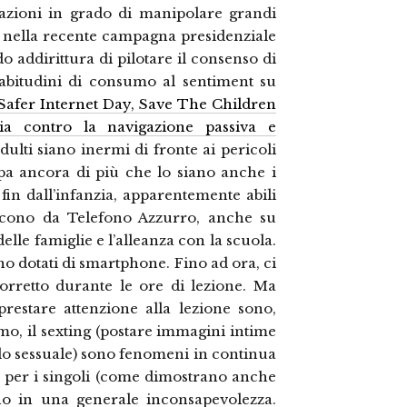
zazioni in grado di manipolare grandi
to nella recente campagna presidenziale
do addirittura di pilotare il consenso di
le abitudini di consumo al sentiment su
 Safer Internet Day, Save The Children
a contro la navigazione passiva e
adulti siano inermi di fronte ai pericoli
pa ancora di più che lo siano anche i
i fin dall’infanzia, apparentemente abili
 dicono da Telefono Azzurro, anche su
lle famiglie e l’alleanza con la scuola.
no dotati di smartphone. Fino ad ora, ci
corretto durante le ore di lezione. Ma
restare attenzione alla lezione sono,
mo, il sexting (postare immagini intime
ondo sessuale) sono fenomeni in continua
e per i singoli (come dimostrano anche
ano in una generale inconsapevolezza.