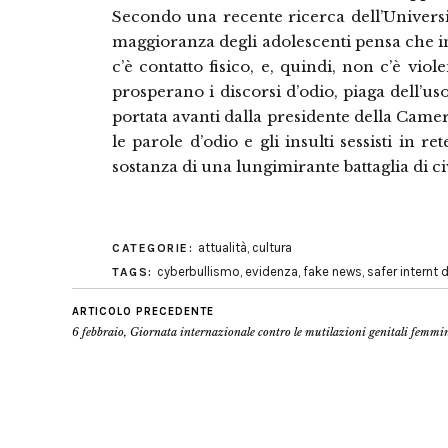
Secondo una recente ricerca dell’Univers
maggioranza degli adolescenti pensa che ins
c’è contatto fisico, e, quindi, non c’è vio
prosperano i discorsi d’odio, piaga dell’uso
portata avanti dalla presidente della Came
le parole d’odio e gli insulti sessisti in r
sostanza di una lungimirante battaglia di civ
attualità
,
cultura
CATEGORIE:
cyberbullismo
,
evidenza
,
fake news
,
safer internt 
TAGS:
ARTICOLO PRECEDENTE
6 febbraio, Giornata internazionale contro le mutilazioni genitali femmin