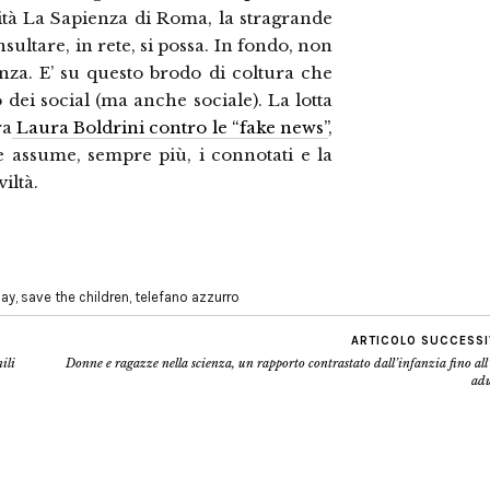
ità La Sapienza di Roma, la stragrande
ultare, in rete, si possa. In fondo, non
lenza. E’ su questo brodo di coltura che
 dei social (ma anche sociale). La lotta
ra
Laura Boldrini contro le “fake news”
,
ete assume, sempre più, i connotati e la
iltà.
day
,
save the children
,
telefano azzurro
ARTICOLO SUCCESS
ili
Donne e ragazze nella scienza, un rapporto contrastato dall’infanzia fino all
adu