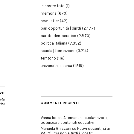
le nostre foto
(1)
memoria
(670)
newsletter
(42)
pari opportunità | diritti
(2.477)
partito democratico
(2.870)
politica italiana
(7.352)
scuola | formazione
(3.214)
territorio
(116)
università | ricerca
(1.919)
IVO
’età
COMMENTI RECENTI
lta
Vanna Iori
su
Alternanza scuola-lavoro,
potenziare contenuti educativi
Manuela Ghizzoni
su
Nuovi docenti, sì ai
24 Cfu ma non a tutti i “costi”