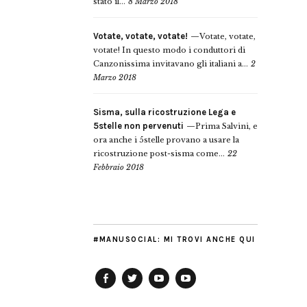
stato il...
8 Marzo 2018
Votate, votate, votate!
Votate, votate,
votate! In questo modo i conduttori di
Canzonissima invitavano gli italiani a...
2
Marzo 2018
Sisma, sulla ricostruzione Lega e
5stelle non pervenuti
Prima Salvini, e
ora anche i 5stelle provano a usare la
ricostruzione post-sisma come...
22
Febbraio 2018
#MANUSOCIAL: MI TROVI ANCHE QUI
Facebook
Twitter
YouTube
YouTube
Manu
PD