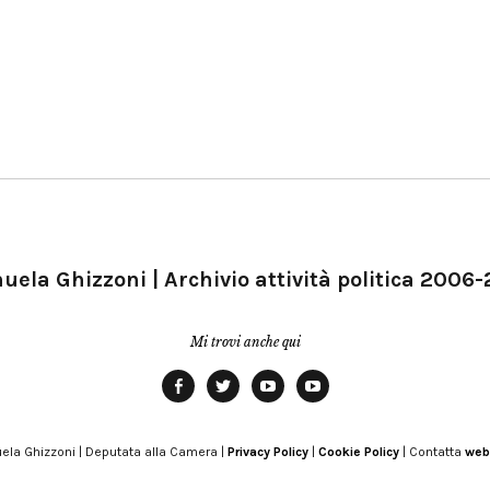
ela Ghizzoni | Archivio attività politica 2006
Mi trovi anche qui
Facebook
Twitter
YouTube
YouTube
Manu
PD
Modena
ela Ghizzoni | Deputata alla Camera |
Privacy Policy
|
Cookie Policy
| Contatta
web