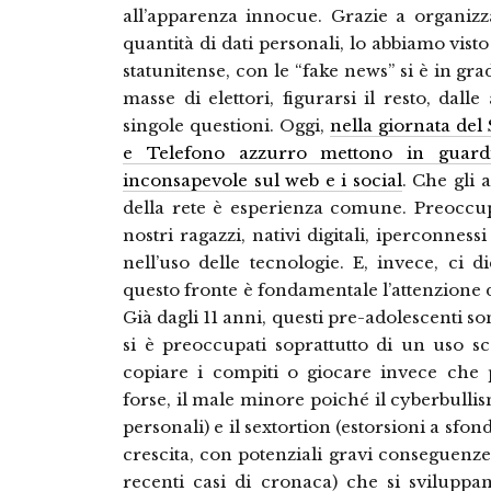
all’apparenza innocue. Grazie a organiz
quantità di dati personali, lo abbiamo vis
statunitense, con le “fake news” si è in gra
masse di elettori, figurarsi il resto, dal
singole questioni. Oggi,
nella giornata del
e Telefono azzurro mettono in guardi
inconsapevole sul web e i social
. Che gli 
della rete è esperienza comune. Preoccu
nostri ragazzi, nativi digitali, iperconness
nell’uso delle tecnologie. E, invece, ci
questo fronte è fondamentale l’attenzione de
Già dagli 11 anni, questi pre-adolescenti so
si è preoccupati soprattutto di un uso s
copiare i compiti o giocare invece che p
forse, il male minore poiché il cyberbullis
personali) e il sextortion (estorsioni a sf
crescita, con potenziali gravi conseguenz
recenti casi di cronaca) che si svilupp