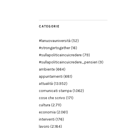
Modena
CATEGORIE
#lanuovauniversità
(52)
#strongertogether
(16)
#sullapoliticaincuicredere
(79)
#sullapoliticaincuicredere_pensieri
(9)
ambiente
(664)
appuntamenti
(681)
attualità
(13.952)
comunicati stampa
(1.062)
cose che scrivo
(171)
cultura
(2.711)
economia
(2.061)
interventi
(176)
lavoro
(2.184)