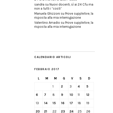
sandra
su
Nuovi docenti, sì ai 24 Cfu ma
non a tutti i “costi”
Manuela Ghizzoni
su
Prove suppletive, la
risposta alla mia interrogazione
Valentino Amadio
su
Prove suppletive, la
risposta alla mia interrogazione
CALENDARIO ARTICOLI
FEBBRAIO 2017
L
M
M
G
V
S
D
1
2
3
4
5
6
7
8
9
10
11
12
13
14
15
16
17
18
19
20
21
22
23
24
25
26