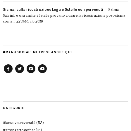
Sisma, sulla ricostruzione Lega e 5stelle non pervenuti
Prima
Salvini, e ora anche i 5stelle provano a usare la ricostruzione post-sisma
come...
22 Febbraio 2018
#MANUSOCIAL: MI TROVI ANCHE QUI
Facebook
Twitter
YouTube
YouTube
Manu
PD
Modena
CATEGORIE
#lanuovauniversità
(52)
#strongertogether
(16)