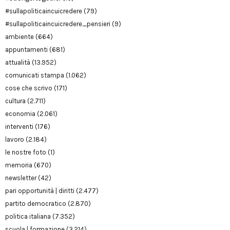
#sullapoliticaincuicredere
(79)
#sullapoliticaincuicredere_pensieri
(9)
ambiente
(664)
appuntamenti
(681)
attualità
(13.952)
comunicati stampa
(1.062)
cose che scrivo
(171)
cultura
(2.711)
economia
(2.061)
interventi
(176)
lavoro
(2.184)
le nostre foto
(1)
memoria
(670)
newsletter
(42)
pari opportunità | diritti
(2.477)
partito democratico
(2.870)
politica italiana
(7.352)
scuola | formazione
(3.214)