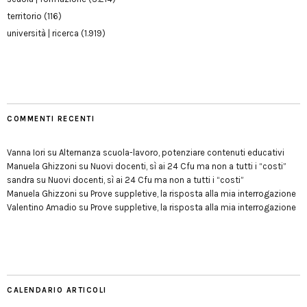
territorio
(116)
università | ricerca
(1.919)
COMMENTI RECENTI
Vanna Iori
su
Alternanza scuola-lavoro, potenziare contenuti educativi
Manuela Ghizzoni
su
Nuovi docenti, sì ai 24 Cfu ma non a tutti i “costi”
sandra
su
Nuovi docenti, sì ai 24 Cfu ma non a tutti i “costi”
Manuela Ghizzoni
su
Prove suppletive, la risposta alla mia interrogazione
Valentino Amadio
su
Prove suppletive, la risposta alla mia interrogazione
CALENDARIO ARTICOLI