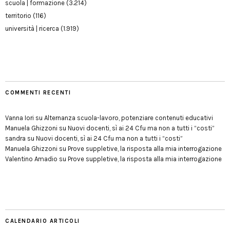
scuola | formazione
(3.214)
territorio
(116)
università | ricerca
(1.919)
COMMENTI RECENTI
Vanna Iori
su
Alternanza scuola-lavoro, potenziare contenuti educativi
Manuela Ghizzoni
su
Nuovi docenti, sì ai 24 Cfu ma non a tutti i “costi”
sandra
su
Nuovi docenti, sì ai 24 Cfu ma non a tutti i “costi”
Manuela Ghizzoni
su
Prove suppletive, la risposta alla mia interrogazione
Valentino Amadio
su
Prove suppletive, la risposta alla mia interrogazione
CALENDARIO ARTICOLI