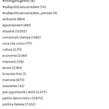
#strongertogether
(16)
#sullapoliticaincuicredere
(79)
#sullapoliticaincuicredere_pensieri
(9)
ambiente
(664)
appuntamenti
(681)
attualità
(13.952)
comunicati stampa
(1.062)
cose che scrivo
(171)
cultura
(2.711)
economia
(2.061)
interventi
(176)
lavoro
(2.184)
le nostre foto
(1)
memoria
(670)
newsletter
(42)
pari opportunità | diritti
(2.477)
partito democratico
(2.870)
politica italiana
(7.352)