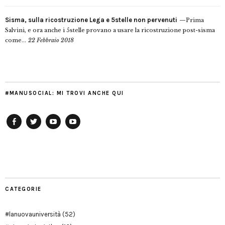
Sisma, sulla ricostruzione Lega e 5stelle non pervenuti
Prima
Salvini, e ora anche i 5stelle provano a usare la ricostruzione post-sisma
come...
22 Febbraio 2018
#MANUSOCIAL: MI TROVI ANCHE QUI
Facebook
Twitter
YouTube
YouTube
Manu
PD
Modena
CATEGORIE
#lanuovauniversità
(52)