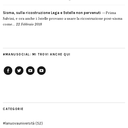
Sisma, sulla ricostruzione Lega e 5stelle non pervenuti
Prima
Salvini, e ora anche i 5stelle provano a usare la ricostruzione post-sisma
come...
22 Febbraio 2018
#MANUSOCIAL: MI TROVI ANCHE QUI
Facebook
Twitter
YouTube
YouTube
Manu
PD
Modena
CATEGORIE
#lanuovauniversità
(52)