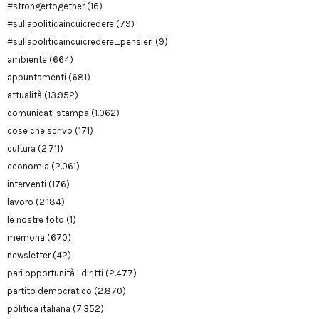
#strongertogether
(16)
#sullapoliticaincuicredere
(79)
#sullapoliticaincuicredere_pensieri
(9)
ambiente
(664)
appuntamenti
(681)
attualità
(13.952)
comunicati stampa
(1.062)
cose che scrivo
(171)
cultura
(2.711)
economia
(2.061)
interventi
(176)
lavoro
(2.184)
le nostre foto
(1)
memoria
(670)
newsletter
(42)
pari opportunità | diritti
(2.477)
partito democratico
(2.870)
politica italiana
(7.352)