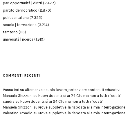
pari opportunità | diritti
(2.477)
partito democratico
(2.870)
politica italiana
(7.352)
scuola | formazione
(3.214)
territorio
(116)
università | ricerca
(1.919)
COMMENTI RECENTI
Vanna Iori
su
Alternanza scuola-lavoro, potenziare contenuti educativi
Manuela Ghizzoni
su
Nuovi docenti, sì ai 24 Cfu ma non a tutti i “costi”
sandra
su
Nuovi docenti, sì ai 24 Cfu ma non a tutti i “costi”
Manuela Ghizzoni
su
Prove suppletive, la risposta alla mia interrogazione
Valentino Amadio
su
Prove suppletive, la risposta alla mia interrogazione