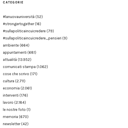
CATEGORIE
#lanuovauniversità
(52)
#strongertogether
(16)
#sullapoliticaincuicredere
(79)
#sullapoliticaincuicredere_pensieri
(9)
ambiente
(664)
appuntamenti
(681)
attualità
(13.952)
comunicati stampa
(1.062)
cose che scrivo
(171)
cultura
(2.711)
economia
(2.061)
interventi
(176)
lavoro
(2.184)
le nostre foto
(1)
memoria
(670)
newsletter
(42)