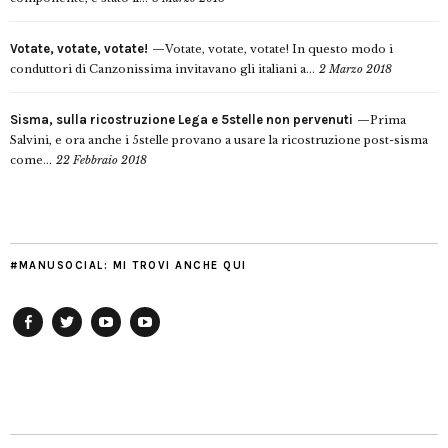
Votate, votate, votate!
Votate, votate, votate! In questo modo i
conduttori di Canzonissima invitavano gli italiani a...
2 Marzo 2018
Sisma, sulla ricostruzione Lega e 5stelle non pervenuti
Prima
Salvini, e ora anche i 5stelle provano a usare la ricostruzione post-sisma
come...
22 Febbraio 2018
#MANUSOCIAL: MI TROVI ANCHE QUI
Facebook
Twitter
YouTube
YouTube
Manu
PD
Modena