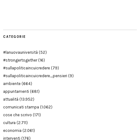
Facebook
Twitter
YouTube
YouTube
Manu
PD
Modena
CATEGORIE
#lanuovauniversità
(52)
#strongertogether
(16)
#sullapoliticaincuicredere
(79)
#sullapoliticaincuicredere_pensieri
(9)
ambiente
(664)
appuntamenti
(681)
attualità
(13.952)
comunicati stampa
(1.062)
cose che scrivo
(171)
cultura
(2.711)
economia
(2.061)
interventi
(176)