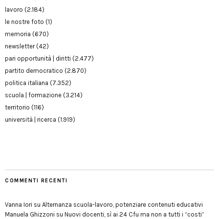
lavoro
(2.184)
le nostre foto
(1)
memoria
(670)
newsletter
(42)
pari opportunità | diritti
(2.477)
partito democratico
(2.870)
politica italiana
(7.352)
scuola | formazione
(3.214)
territorio
(116)
università | ricerca
(1.919)
COMMENTI RECENTI
Vanna Iori
su
Alternanza scuola-lavoro, potenziare contenuti educativi
Manuela Ghizzoni
su
Nuovi docenti, sì ai 24 Cfu ma non a tutti i “costi”