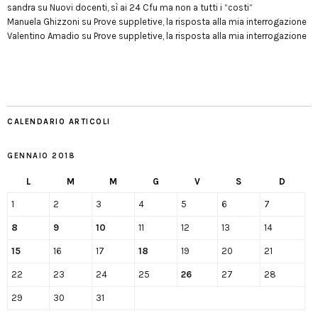
sandra
su
Nuovi docenti, sì ai 24 Cfu ma non a tutti i “costi”
Manuela Ghizzoni
su
Prove suppletive, la risposta alla mia interrogazione
Valentino Amadio
su
Prove suppletive, la risposta alla mia interrogazione
CALENDARIO ARTICOLI
GENNAIO 2018
L
M
M
G
V
S
D
1
2
3
4
5
6
7
8
9
10
11
12
13
14
15
16
17
18
19
20
21
22
23
24
25
26
27
28
29
30
31