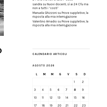
sandra
su
Nuovi docenti, sì ai 24 Cfu ma
non a tutti i “costi”
Manuela Ghizzoni
su
Prove suppletive, la
risposta alla mia interrogazione
Valentino Amadio
su
Prove suppletive, la
risposta alla mia interrogazione
o
CALENDARIO ARTICOLI
AGOSTO 2026
L
M
M
G
V
S
D
1
2
3
4
5
6
7
8
9
10
11
12
13
14
15
16
17
18
19
20
21
22
23