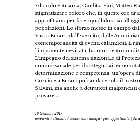
Edoardo Patriarca, Giuditta Pini, Matteo Ri
stigmatizzare coloro che, in queste ore dra
approfittano per fare squallido sciacallaggi
popolazioni. Lo sforzo messo in campo dall
Vasco Errani, dall’Esercito, dalle Amminist
contemporaneità di eventi calamitosi, il ri
l’imponente nevicata, hanno creato condiz
L’impegno del sistema nazionale di Protezio
commissariale per il sostegno ai terremota
determinazione e competenza, un’opera di 
Curcio e a Errani può andare solo il nostro
Salvini, ma anche a detrattori malpancisti
provare …
19 Gennaio 2017
ambiente
/
attualità
/
comunicati stampa
/
pari opportunità | dirit