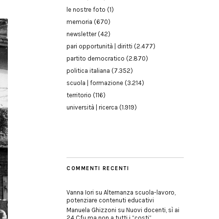
le nostre foto
(1)
memoria
(670)
newsletter
(42)
pari opportunità | diritti
(2.477)
partito democratico
(2.870)
politica italiana
(7.352)
scuola | formazione
(3.214)
territorio
(116)
università | ricerca
(1.919)
COMMENTI RECENTI
Vanna Iori
su
Alternanza scuola-lavoro,
potenziare contenuti educativi
Manuela Ghizzoni
su
Nuovi docenti, sì ai
24 Cfu ma non a tutti i “costi”