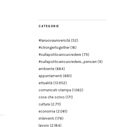
Modena
CATEGORIE
#lanuovauniversità
(52)
#strongertogether
(16)
#sullapoliticaincuicredere
(79)
#sullapoliticaincuicredere_pensieri
(9)
ambiente
(664)
appuntamenti
(681)
attualità
(13.952)
comunicati stampa
(1.062)
cose che scrivo
(171)
cultura
(2.711)
economia
(2.061)
interventi
(176)
lavoro
(2.184)