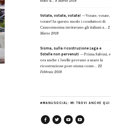
stato il...
8 Marzo 2018
Votate, votate, votate!
Votate, votate,
votate! In questo modo i conduttori di
Canzonissima invitavano gli italiani a...
2
Marzo 2018
Sisma, sulla ricostruzione Lega e
5stelle non pervenuti
Prima Salvini, e
ora anche i 5stelle provano a usare la
ricostruzione post-sisma come...
22
Febbraio 2018
#MANUSOCIAL: MI TROVI ANCHE QUI
Facebook
Twitter
YouTube
YouTube
Manu
PD