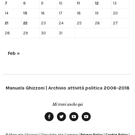
7
8
9
10
11
12
13
14
15
16
17
18
19
20
21
22
23
24
25
26
27
28
29
30
31
Feb »
Manuela Ghizzoni | Archivio attività politica 2006-2018
Mi trovi anche qui
Facebook
Twitter
YouTube
YouTube
Manu
PD
Modena
© Manuela Ghizzoni | Deputata alla Camera |
Privacy Policy
|
Cookie Policy
|