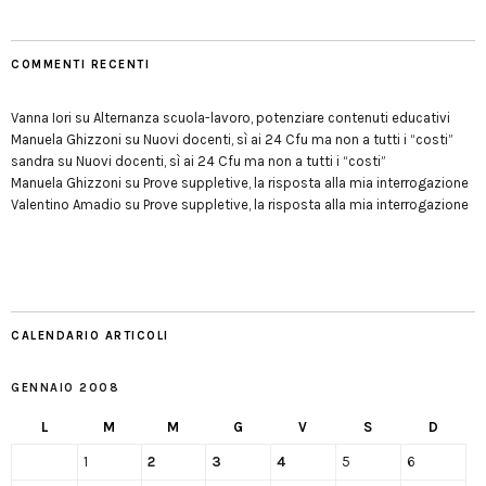
COMMENTI RECENTI
Vanna Iori
su
Alternanza scuola-lavoro, potenziare contenuti educativi
Manuela Ghizzoni
su
Nuovi docenti, sì ai 24 Cfu ma non a tutti i “costi”
sandra
su
Nuovi docenti, sì ai 24 Cfu ma non a tutti i “costi”
Manuela Ghizzoni
su
Prove suppletive, la risposta alla mia interrogazione
Valentino Amadio
su
Prove suppletive, la risposta alla mia interrogazione
CALENDARIO ARTICOLI
GENNAIO 2008
L
M
M
G
V
S
D
1
2
3
4
5
6