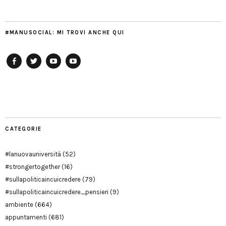
#MANUSOCIAL: MI TROVI ANCHE QUI
Facebook
Twitter
YouTube
YouTube
Manu
PD
Modena
CATEGORIE
#lanuovauniversità
(52)
#strongertogether
(16)
#sullapoliticaincuicredere
(79)
#sullapoliticaincuicredere_pensieri
(9)
ambiente
(664)
appuntamenti
(681)