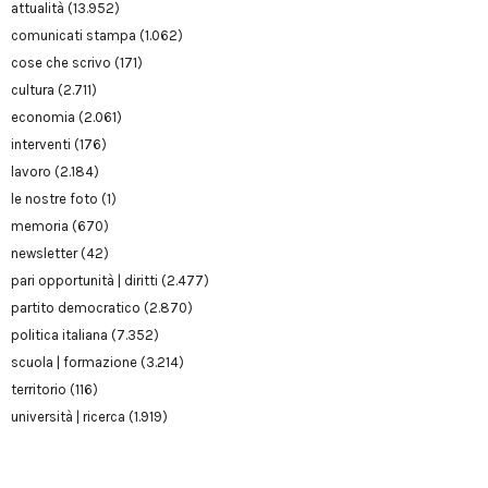
attualità
(13.952)
comunicati stampa
(1.062)
cose che scrivo
(171)
cultura
(2.711)
economia
(2.061)
interventi
(176)
lavoro
(2.184)
le nostre foto
(1)
memoria
(670)
newsletter
(42)
pari opportunità | diritti
(2.477)
partito democratico
(2.870)
politica italiana
(7.352)
scuola | formazione
(3.214)
territorio
(116)
università | ricerca
(1.919)