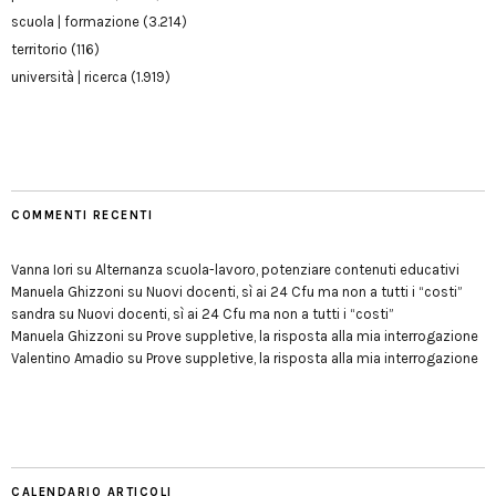
scuola | formazione
(3.214)
territorio
(116)
università | ricerca
(1.919)
COMMENTI RECENTI
Vanna Iori
su
Alternanza scuola-lavoro, potenziare contenuti educativi
Manuela Ghizzoni
su
Nuovi docenti, sì ai 24 Cfu ma non a tutti i “costi”
sandra
su
Nuovi docenti, sì ai 24 Cfu ma non a tutti i “costi”
Manuela Ghizzoni
su
Prove suppletive, la risposta alla mia interrogazione
Valentino Amadio
su
Prove suppletive, la risposta alla mia interrogazione
CALENDARIO ARTICOLI