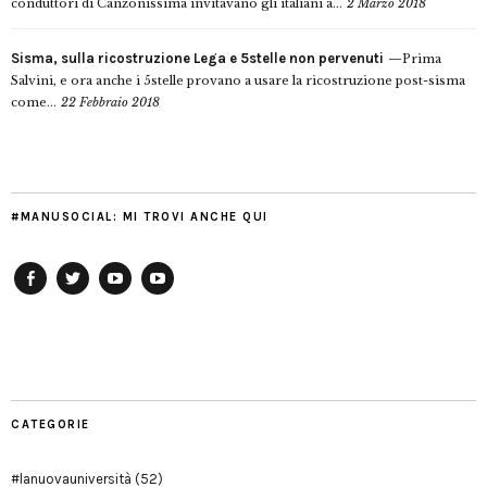
conduttori di Canzonissima invitavano gli italiani a...
2 Marzo 2018
Sisma, sulla ricostruzione Lega e 5stelle non pervenuti
Prima
Salvini, e ora anche i 5stelle provano a usare la ricostruzione post-sisma
come...
22 Febbraio 2018
#MANUSOCIAL: MI TROVI ANCHE QUI
Facebook
Twitter
YouTube
YouTube
Manu
PD
Modena
CATEGORIE
#lanuovauniversità
(52)