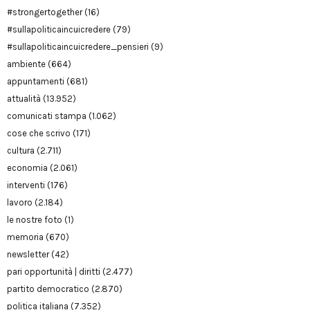
#strongertogether
(16)
#sullapoliticaincuicredere
(79)
#sullapoliticaincuicredere_pensieri
(9)
ambiente
(664)
appuntamenti
(681)
attualità
(13.952)
comunicati stampa
(1.062)
cose che scrivo
(171)
cultura
(2.711)
economia
(2.061)
interventi
(176)
lavoro
(2.184)
le nostre foto
(1)
memoria
(670)
newsletter
(42)
pari opportunità | diritti
(2.477)
partito democratico
(2.870)
politica italiana
(7.352)