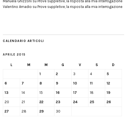
Manuela Ghizzoni
su
Prove suppletive, la risposta alla mia interrogazione
Valentino Amadio
su
Prove suppletive, la risposta alla mia interrogazione
CALENDARIO ARTICOLI
APRILE 2015
L
M
M
G
V
S
D
1
2
3
4
5
6
7
8
9
10
11
12
13
14
15
16
17
18
19
20
21
22
23
24
25
26
27
28
29
30