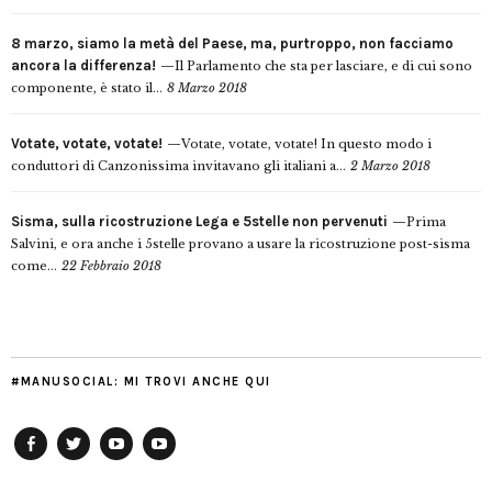
8 marzo, siamo la metà del Paese, ma, purtroppo, non facciamo
ancora la differenza!
Il Parlamento che sta per lasciare, e di cui sono
componente, è stato il...
8 Marzo 2018
Votate, votate, votate!
Votate, votate, votate! In questo modo i
conduttori di Canzonissima invitavano gli italiani a...
2 Marzo 2018
Sisma, sulla ricostruzione Lega e 5stelle non pervenuti
Prima
Salvini, e ora anche i 5stelle provano a usare la ricostruzione post-sisma
come...
22 Febbraio 2018
#MANUSOCIAL: MI TROVI ANCHE QUI
Facebook
Twitter
YouTube
YouTube
Manu
PD