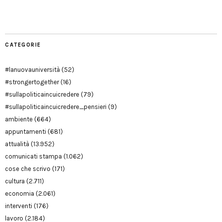
Modena
CATEGORIE
#lanuovauniversità
(52)
#strongertogether
(16)
#sullapoliticaincuicredere
(79)
#sullapoliticaincuicredere_pensieri
(9)
ambiente
(664)
appuntamenti
(681)
attualità
(13.952)
comunicati stampa
(1.062)
cose che scrivo
(171)
cultura
(2.711)
economia
(2.061)
interventi
(176)
lavoro
(2.184)