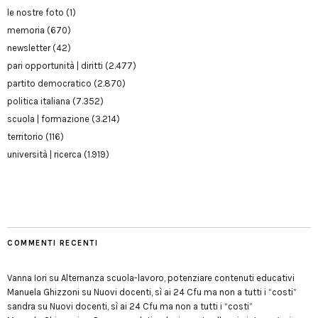
le nostre foto
(1)
memoria
(670)
newsletter
(42)
pari opportunità | diritti
(2.477)
partito democratico
(2.870)
politica italiana
(7.352)
scuola | formazione
(3.214)
territorio
(116)
università | ricerca
(1.919)
COMMENTI RECENTI
Vanna Iori
su
Alternanza scuola-lavoro, potenziare contenuti educativi
Manuela Ghizzoni
su
Nuovi docenti, sì ai 24 Cfu ma non a tutti i “costi”
sandra
su
Nuovi docenti, sì ai 24 Cfu ma non a tutti i “costi”