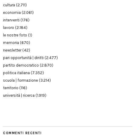
cultura
(2.711)
economia
(2.061)
interventi
(176)
lavoro
(2.184)
le nostre foto
(1)
memoria
(670)
newsletter
(42)
pari opportunità | diritti
(2.477)
partito democratico
(2.870)
politica italiana
(7.352)
scuola | formazione
(3.214)
territorio
(116)
università | ricerca
(1.919)
COMMENTI RECENTI