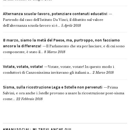
Alternanza scuola-lavoro, potenziare contenuti educativi
Partendo dal caso dell’Istituto Da Vinci, il dibattito sul valore
dell’alternanza scuola-lavoro si è...
5 Aprile 2018
8 marzo, siamo la metà del Paese, ma, purtroppo, non facciamo
ancora la differenza!
Il Parlamento che sta per lasciare, e di cui sono
componente, è stato il...
8 Marzo 2018
Votate, votate, votate!
Votate, votate, votate! In questo modo i
conduttori di Canzonissima invitavano gli italiani a...
2 Marzo 2018
Sisma, sulla ricostruzione Lega e 5stelle non pervenuti
Prima
Salvini, e ora anche i 5stelle provano a usare la ricostruzione post-sisma
come...
22 Febbraio 2018
#MANUSOCIAL: MI TROVI ANCHE QUI