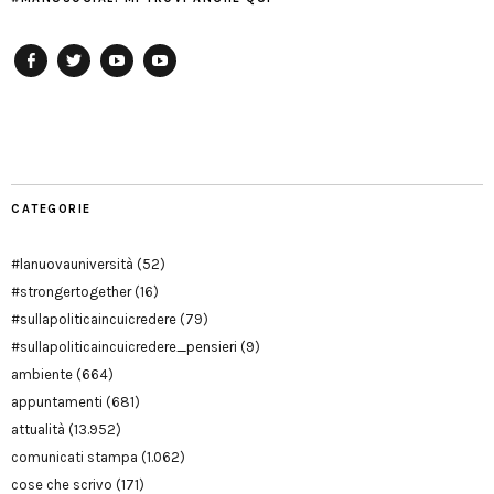
Facebook
Twitter
YouTube
YouTube
Manu
PD
Modena
CATEGORIE
#lanuovauniversità
(52)
#strongertogether
(16)
#sullapoliticaincuicredere
(79)
#sullapoliticaincuicredere_pensieri
(9)
ambiente
(664)
appuntamenti
(681)
attualità
(13.952)
comunicati stampa
(1.062)
cose che scrivo
(171)