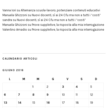
Vanna Iori
su
Alternanza scuola-lavoro, potenziare contenuti educativi
Manuela Ghizzoni
su
Nuovi docenti, sì ai 24 Cfu ma non a tutti i “costi”
sandra
su
Nuovi docenti, sì ai 24 Cfu ma non a tutti i “costi”
Manuela Ghizzoni
su
Prove suppletive, la risposta alla mia interrogazione
Valentino Amadio
su
Prove suppletive, la risposta alla mia interrogazione
CALENDARIO ARTICOLI
GIUGNO 2016
L
M
M
G
V
S
D
1
2
3
4
5
6
7
8
9
10
11
12
13
14
15
16
17
18
19