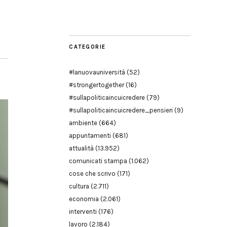
Modena
CATEGORIE
#lanuovauniversità
(52)
#strongertogether
(16)
#sullapoliticaincuicredere
(79)
#sullapoliticaincuicredere_pensieri
(9)
ambiente
(664)
appuntamenti
(681)
attualità
(13.952)
comunicati stampa
(1.062)
cose che scrivo
(171)
cultura
(2.711)
economia
(2.061)
interventi
(176)
lavoro
(2.184)