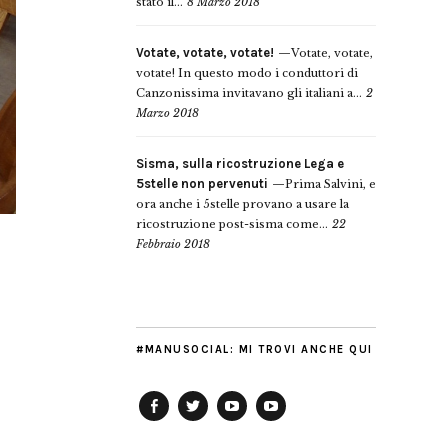
stato il...
8 Marzo 2018
Votate, votate, votate!
Votate, votate,
votate! In questo modo i conduttori di
Canzonissima invitavano gli italiani a...
2
Marzo 2018
Sisma, sulla ricostruzione Lega e
5stelle non pervenuti
Prima Salvini, e
ora anche i 5stelle provano a usare la
ricostruzione post-sisma come...
22
Febbraio 2018
#MANUSOCIAL: MI TROVI ANCHE QUI
Facebook
Twitter
YouTube
YouTube
Manu
PD