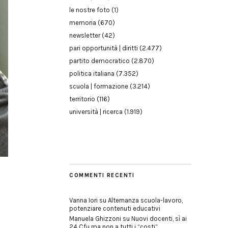
le nostre foto
(1)
memoria
(670)
newsletter
(42)
pari opportunità | diritti
(2.477)
partito democratico
(2.870)
politica italiana
(7.352)
scuola | formazione
(3.214)
territorio
(116)
università | ricerca
(1.919)
COMMENTI RECENTI
Vanna Iori
su
Alternanza scuola-lavoro,
potenziare contenuti educativi
Manuela Ghizzoni
su
Nuovi docenti, sì ai
24 Cfu ma non a tutti i “costi”