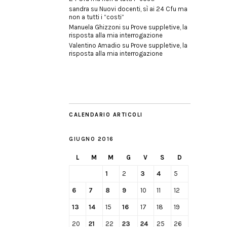
sandra
su
Nuovi docenti, sì ai 24 Cfu ma
non a tutti i “costi”
Manuela Ghizzoni
su
Prove suppletive, la
risposta alla mia interrogazione
Valentino Amadio
su
Prove suppletive, la
risposta alla mia interrogazione
CALENDARIO ARTICOLI
GIUGNO 2016
L
M
M
G
V
S
D
1
2
3
4
5
6
7
8
9
10
11
12
13
14
15
16
17
18
19
20
21
22
23
24
25
26