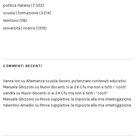
politica italiana
(7.352)
scuola | formazione
(3.214)
territorio
(116)
università | ricerca
(1.919)
COMMENTI RECENTI
Vanna Iori
su
Alternanza scuola-lavoro, potenziare contenuti educativi
Manuela Ghizzoni
su
Nuovi docenti, sì ai 24 Cfu ma non a tutti i “costi”
sandra
su
Nuovi docenti, sì ai 24 Cfu ma non a tutti i “costi”
Manuela Ghizzoni
su
Prove suppletive, la risposta alla mia interrogazione
Valentino Amadio
su
Prove suppletive, la risposta alla mia interrogazione