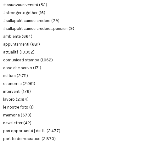
#lanuovauniversità
(52)
#strongertogether
(16)
#sullapoliticaincuicredere
(79)
#sullapoliticaincuicredere_pensieri
(9)
ambiente
(664)
appuntamenti
(681)
attualità
(13.952)
comunicati stampa
(1.062)
cose che scrivo
(171)
cultura
(2.711)
economia
(2.061)
interventi
(176)
lavoro
(2.184)
le nostre foto
(1)
memoria
(670)
newsletter
(42)
pari opportunità | diritti
(2.477)
partito democratico
(2.870)