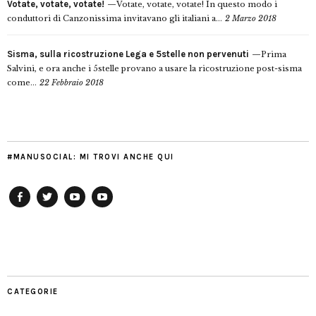
Votate, votate, votate!
Votate, votate, votate! In questo modo i
conduttori di Canzonissima invitavano gli italiani a...
2 Marzo 2018
Sisma, sulla ricostruzione Lega e 5stelle non pervenuti
Prima
Salvini, e ora anche i 5stelle provano a usare la ricostruzione post-sisma
come...
22 Febbraio 2018
#MANUSOCIAL: MI TROVI ANCHE QUI
Facebook
Twitter
YouTube
YouTube
Manu
PD
Modena
CATEGORIE