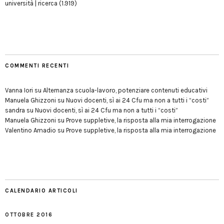
università | ricerca
(1.919)
COMMENTI RECENTI
Vanna Iori
su
Alternanza scuola-lavoro, potenziare contenuti educativi
Manuela Ghizzoni
su
Nuovi docenti, sì ai 24 Cfu ma non a tutti i “costi”
sandra
su
Nuovi docenti, sì ai 24 Cfu ma non a tutti i “costi”
Manuela Ghizzoni
su
Prove suppletive, la risposta alla mia interrogazione
Valentino Amadio
su
Prove suppletive, la risposta alla mia interrogazione
CALENDARIO ARTICOLI
OTTOBRE 2016