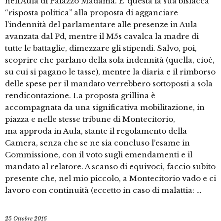
nell’Aula di Palazzo Madama. E’ questa la sua bislacca
“risposta politica” alla proposta di agganciare
l’indennità del parlamentare alle presenze in Aula
avanzata dal Pd, mentre il M5s cavalca la madre di
tutte le battaglie, dimezzare gli stipendi. Salvo, poi,
scoprire che parlano della sola indennità (quella, cioè,
su cui si pagano le tasse), mentre la diaria e il rimborso
delle spese per il mandato verrebbero sottoposti a sola
rendicontazione. La proposta grillina è
accompagnata da una significativa mobilitazione, in
piazza e nelle stesse tribune di Montecitorio,
ma approda in Aula, stante il regolamento della
Camera, senza che se ne sia concluso l’esame in
Commissione, con il voto sugli emendamenti e il
mandato al relatore. A scanso di equivoci, faccio subito
presente che, nel mio piccolo, a Montecitorio vado e ci
lavoro con continuità (eccetto in caso di malattia: …
25 Ottobre 2016