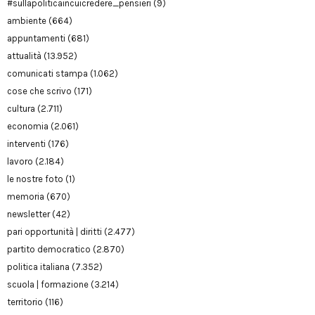
#sullapoliticaincuicredere_pensieri
(9)
ambiente
(664)
appuntamenti
(681)
attualità
(13.952)
comunicati stampa
(1.062)
cose che scrivo
(171)
cultura
(2.711)
economia
(2.061)
interventi
(176)
lavoro
(2.184)
le nostre foto
(1)
memoria
(670)
newsletter
(42)
pari opportunità | diritti
(2.477)
partito democratico
(2.870)
politica italiana
(7.352)
scuola | formazione
(3.214)
territorio
(116)