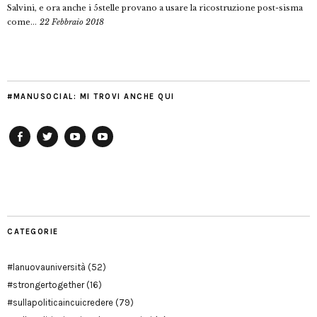
Salvini, e ora anche i 5stelle provano a usare la ricostruzione post-sisma
come...
22 Febbraio 2018
#MANUSOCIAL: MI TROVI ANCHE QUI
Facebook
Twitter
YouTube
YouTube
Manu
PD
Modena
CATEGORIE
#lanuovauniversità
(52)
#strongertogether
(16)
#sullapoliticaincuicredere
(79)