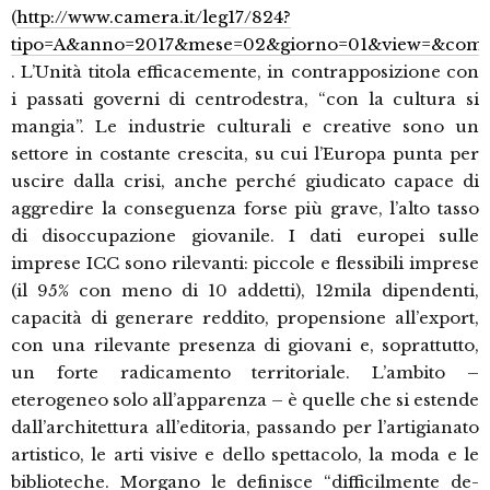
(
http://www.camera.it/leg17/824?
tipo=A&anno=2017&mese=02&giorno=01&view=&commiss
. L’Unità titola efficacemente, in contrapposizione con
i passati governi di centrodestra, “con la cultura si
mangia”. Le industrie culturali e creative sono un
settore in costante crescita, su cui l’Europa punta per
uscire dalla crisi, anche perché giudicato capace di
aggredire la conseguenza forse più grave, l’alto tasso
di disoccupazione giovanile. I dati europei sulle
imprese ICC sono rilevanti: piccole e flessibili imprese
(il 95% con meno di 10 addetti), 12mila dipendenti,
capacità di generare reddito, propensione all’export,
con una rilevante presenza di giovani e, soprattutto,
un forte radicamento territoriale. L’ambito –
eterogeneo solo all’apparenza – è quelle che si estende
dall’architettura all’editoria, passando per l’artigianato
artistico, le arti visive e dello spettacolo, la moda e le
biblioteche. Morgano le definisce “difficilmente de-