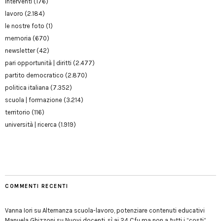
interventi
(176)
lavoro
(2.184)
le nostre foto
(1)
memoria
(670)
newsletter
(42)
pari opportunità | diritti
(2.477)
partito democratico
(2.870)
politica italiana
(7.352)
scuola | formazione
(3.214)
territorio
(116)
università | ricerca
(1.919)
COMMENTI RECENTI
Vanna Iori
su
Alternanza scuola-lavoro, potenziare contenuti educativi
Manuela Ghizzoni
su
Nuovi docenti, sì ai 24 Cfu ma non a tutti i “costi”