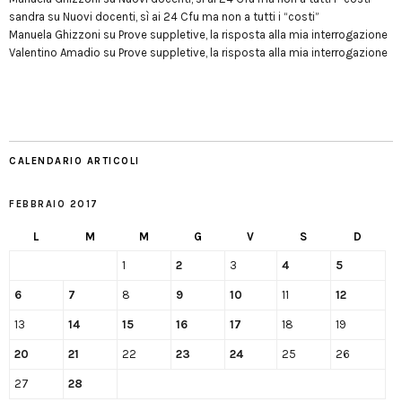
sandra
su
Nuovi docenti, sì ai 24 Cfu ma non a tutti i “costi”
Manuela Ghizzoni
su
Prove suppletive, la risposta alla mia interrogazione
Valentino Amadio
su
Prove suppletive, la risposta alla mia interrogazione
CALENDARIO ARTICOLI
FEBBRAIO 2017
L
M
M
G
V
S
D
1
2
3
4
5
6
7
8
9
10
11
12
13
14
15
16
17
18
19
20
21
22
23
24
25
26
27
28