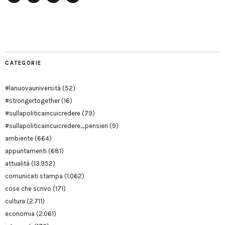
Facebook
Twitter
YouTube
YouTube
Manu
PD
Modena
CATEGORIE
#lanuovauniversità
(52)
#strongertogether
(16)
#sullapoliticaincuicredere
(79)
#sullapoliticaincuicredere_pensieri
(9)
ambiente
(664)
appuntamenti
(681)
attualità
(13.952)
comunicati stampa
(1.062)
cose che scrivo
(171)
cultura
(2.711)
economia
(2.061)