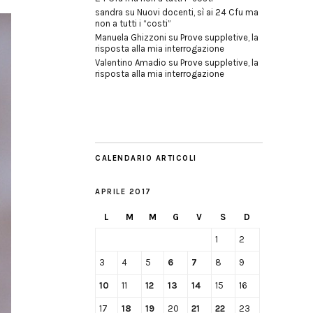
sandra
su
Nuovi docenti, sì ai 24 Cfu ma
non a tutti i “costi”
Manuela Ghizzoni
su
Prove suppletive, la
risposta alla mia interrogazione
Valentino Amadio
su
Prove suppletive, la
risposta alla mia interrogazione
CALENDARIO ARTICOLI
APRILE 2017
L
M
M
G
V
S
D
1
2
3
4
5
6
7
8
9
10
11
12
13
14
15
16
17
18
19
20
21
22
23