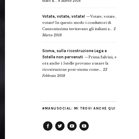
stato il...
8 Marzo 2018
Votate, votate, votate!
Votate, votate,
votate! In questo modo i conduttori di
Canzonissima invitavano gli italiani a...
2
Marzo 2018
Sisma, sulla ricostruzione Lega e
5stelle non pervenuti
Prima Salvini, e
ora anche i 5stelle provano a usare la
ricostruzione post-sisma come...
22
Febbraio 2018
#MANUSOCIAL: MI TROVI ANCHE QUI
Facebook
Twitter
YouTube
YouTube
Manu
PD