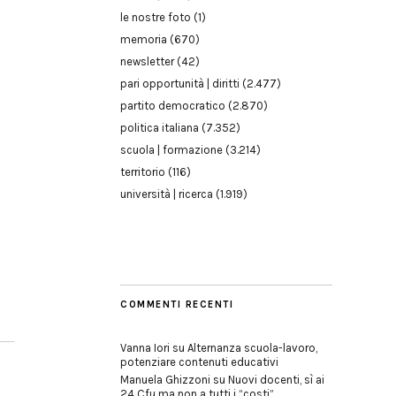
le nostre foto
(1)
memoria
(670)
newsletter
(42)
pari opportunità | diritti
(2.477)
partito democratico
(2.870)
politica italiana
(7.352)
scuola | formazione
(3.214)
territorio
(116)
università | ricerca
(1.919)
COMMENTI RECENTI
Vanna Iori
su
Alternanza scuola-lavoro,
potenziare contenuti educativi
Manuela Ghizzoni
su
Nuovi docenti, sì ai
24 Cfu ma non a tutti i “costi”