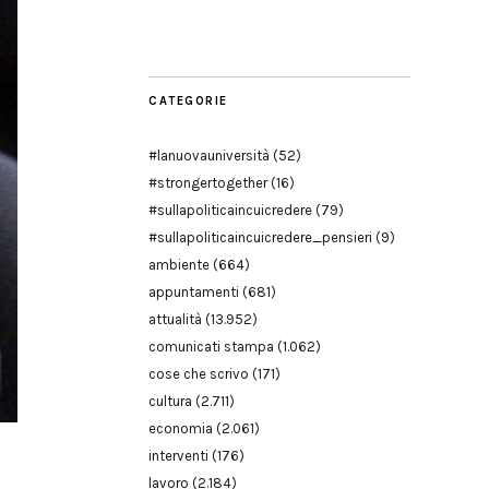
Modena
CATEGORIE
#lanuovauniversità
(52)
#strongertogether
(16)
#sullapoliticaincuicredere
(79)
#sullapoliticaincuicredere_pensieri
(9)
ambiente
(664)
appuntamenti
(681)
attualità
(13.952)
comunicati stampa
(1.062)
cose che scrivo
(171)
cultura
(2.711)
economia
(2.061)
interventi
(176)
lavoro
(2.184)