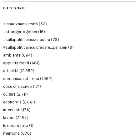
CATEGORIE
#lanuovauniversità
(52)
#strongertogether
(16)
#sullapoliticaincuicredere
(79)
#sullapoliticaincuicredere_pensieri
(9)
ambiente
(664)
appuntamenti
(681)
attualità
(13.952)
comunicati stampa
(1.062)
cose che scrivo
(171)
cultura
(2.711)
economia
(2.061)
interventi
(176)
lavoro
(2.184)
le nostre foto
(1)
memoria
(670)