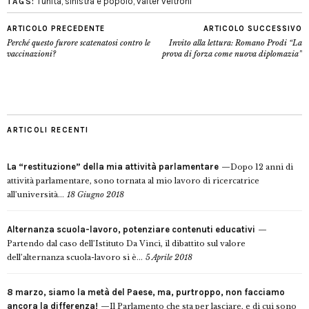
l'unità
,
sinistra e popolo
,
valter veltroni
TAGS:
ARTICOLO PRECEDENTE
ARTICOLO SUCCESSIVO
Perché questo furore scatenatosi contro le
Invito alla lettura: Romano Prodi “La
vaccinazioni?
prova di forza come nuova diplomazia”
ARTICOLI RECENTI
La “restituzione” della mia attività parlamentare
Dopo 12 anni di
attività parlamentare, sono tornata al mio lavoro di ricercatrice
all’università...
18 Giugno 2018
Alternanza scuola-lavoro, potenziare contenuti educativi
Partendo dal caso dell’Istituto Da Vinci, il dibattito sul valore
dell’alternanza scuola-lavoro si è...
5 Aprile 2018
8 marzo, siamo la metà del Paese, ma, purtroppo, non facciamo
ancora la differenza!
Il Parlamento che sta per lasciare, e di cui sono