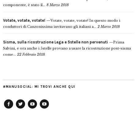
componente, è stato il...
8 Marzo 2018
Votate, votate, votate!
Votate, votate, votate! In questo modo i
conduttori di Canzonissima invitavano gli italiani a...
2 Marzo 2018
Sisma, sulla ricostruzione Lega e 5stelle non pervenuti
Prima
Salvini, e ora anche i 5stelle provano a usare la ricostruzione post-sisma
come...
22 Febbraio 2018
#MANUSOCIAL: MI TROVI ANCHE QUI
Facebook
Twitter
YouTube
YouTube
Manu
PD
Modena