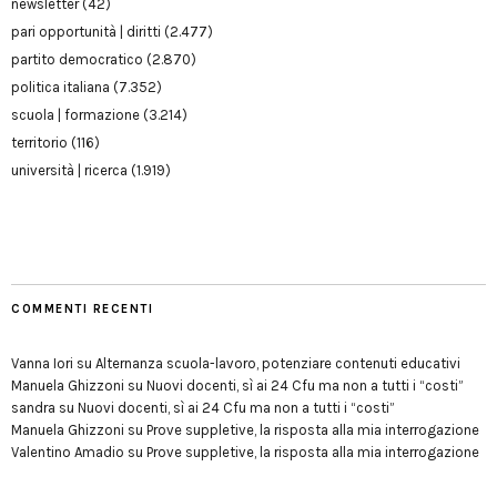
newsletter
(42)
pari opportunità | diritti
(2.477)
partito democratico
(2.870)
politica italiana
(7.352)
scuola | formazione
(3.214)
territorio
(116)
università | ricerca
(1.919)
COMMENTI RECENTI
Vanna Iori
su
Alternanza scuola-lavoro, potenziare contenuti educativi
Manuela Ghizzoni
su
Nuovi docenti, sì ai 24 Cfu ma non a tutti i “costi”
sandra
su
Nuovi docenti, sì ai 24 Cfu ma non a tutti i “costi”
Manuela Ghizzoni
su
Prove suppletive, la risposta alla mia interrogazione
Valentino Amadio
su
Prove suppletive, la risposta alla mia interrogazione