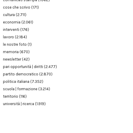
cose che scrivo
(171)
cultura
(2.711)
economia
(2.061)
interventi
(176)
lavoro
(2.184)
le nostre foto
(1)
memoria
(670)
newsletter
(42)
pari opportunità | diritti
(2.477)
partito democratico
(2.870)
politica italiana
(7.352)
scuola | formazione
(3.214)
territorio
(116)
università | ricerca
(1.919)