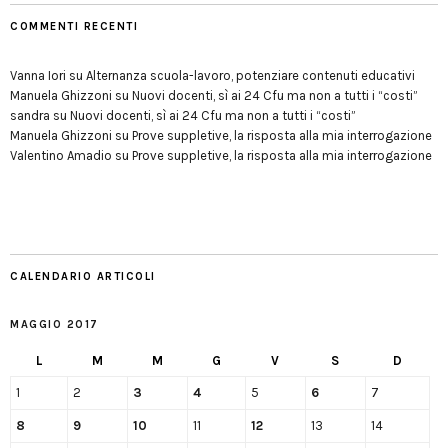
COMMENTI RECENTI
Vanna Iori
su
Alternanza scuola-lavoro, potenziare contenuti educativi
Manuela Ghizzoni
su
Nuovi docenti, sì ai 24 Cfu ma non a tutti i “costi”
sandra
su
Nuovi docenti, sì ai 24 Cfu ma non a tutti i “costi”
Manuela Ghizzoni
su
Prove suppletive, la risposta alla mia interrogazione
Valentino Amadio
su
Prove suppletive, la risposta alla mia interrogazione
CALENDARIO ARTICOLI
MAGGIO 2017
L
M
M
G
V
S
D
1
2
3
4
5
6
7
8
9
10
11
12
13
14