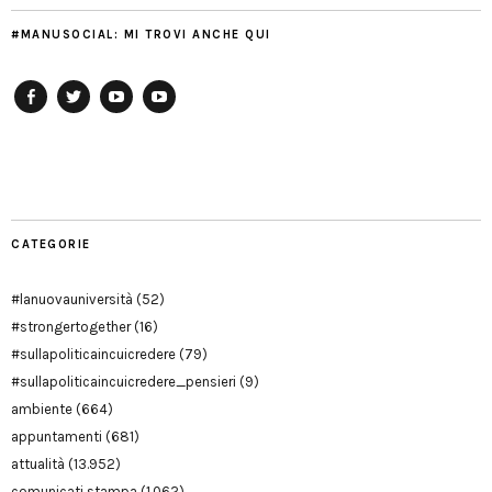
#MANUSOCIAL: MI TROVI ANCHE QUI
Facebook
Twitter
YouTube
YouTube
Manu
PD
Modena
CATEGORIE
#lanuovauniversità
(52)
#strongertogether
(16)
#sullapoliticaincuicredere
(79)
#sullapoliticaincuicredere_pensieri
(9)
ambiente
(664)
appuntamenti
(681)
attualità
(13.952)
comunicati stampa
(1.062)