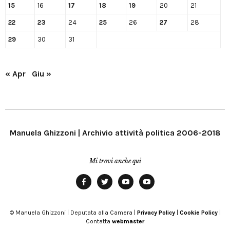
15
16
17
18
19
20
21
22
23
24
25
26
27
28
29
30
31
« Apr
Giu »
Manuela Ghizzoni | Archivio attività politica 2006-2018
Mi trovi anche qui
Facebook
Twitter
YouTube
YouTube
Manu
PD
Modena
© Manuela Ghizzoni | Deputata alla Camera |
Privacy Policy
|
Cookie Policy
|
Contatta
webmaster