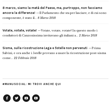
8 marzo, siamo la metà del Paese, ma, purtroppo, non facciamo
ancora la differenza!
Il Parlamento che sta per lasciare, e di cui sono
componente, è stato il...
8 Marzo 2018
Votate, votate, votate!
Votate, votate, votate! In questo modo i
conduttori di Canzonissima invitavano gli italiani a...
2 Marzo 2018
Sisma, sulla ricostruzione Lega e 5stelle non pervenuti
Prima
Salvini, e ora anche i 5stelle provano a usare la ricostruzione post-sisma
come...
22 Febbraio 2018
#MANUSOCIAL: MI TROVI ANCHE QUI
Facebook
Twitter
YouTube
YouTube
Manu
PD