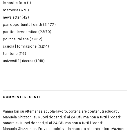
le nostre foto
(1)
memoria
(670)
newsletter
(42)
pari opportunità | diritti
(2.477)
partito democratico
(2.870)
politica italiana
(7.352)
scuola | formazione
(3.214)
territorio
(116)
università | ricerca
(1.919)
COMMENTI RECENTI
Vanna Iori
su
Alternanza scuola-lavoro, potenziare contenuti educativi
Manuela Ghizzoni
su
Nuovi docenti, sì ai 24 Cfu ma non a tutti i “costi”
sandra
su
Nuovi docenti, sì ai 24 Cfu ma non a tutti i “costi”
Manuela Ghizzoni
su
Prove suppletive, la risposta alla mia interrogazione