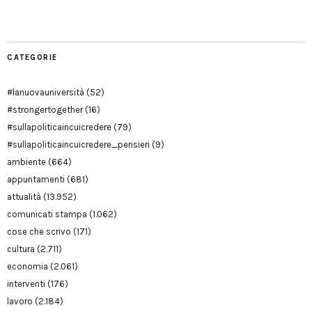
Modena
CATEGORIE
#lanuovauniversità
(52)
#strongertogether
(16)
#sullapoliticaincuicredere
(79)
#sullapoliticaincuicredere_pensieri
(9)
ambiente
(664)
appuntamenti
(681)
attualità
(13.952)
comunicati stampa
(1.062)
cose che scrivo
(171)
cultura
(2.711)
economia
(2.061)
interventi
(176)
lavoro
(2.184)