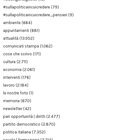
#sullapoliticaincuicredere
(79)
#sullapoliticaincuicredere_pensieri
(9)
ambiente
(664)
appuntamenti
(681)
attualità
(13.952)
comunicati stampa
(1.062)
cose che scrivo
(171)
cultura
(2.711)
economia
(2.061)
interventi
(176)
lavoro
(2.184)
le nostre foto
(1)
memoria
(670)
newsletter
(42)
pari opportunità | diritti
(2.477)
partito democratico
(2.870)
politica italiana
(7.352)
scuola | formazione
(3.214)