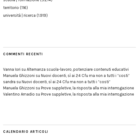
territorio
(116)
università | ricerca
(1.919)
COMMENTI RECENTI
Vanna Iori
su
Alternanza scuola-lavoro, potenziare contenuti educativi
Manuela Ghizzoni
su
Nuovi docenti, sì ai 24 Cfu ma non a tutti i “costi”
sandra
su
Nuovi docenti, sì ai 24 Cfu ma non a tutti i “costi”
Manuela Ghizzoni
su
Prove suppletive, la risposta alla mia interrogazione
Valentino Amadio
su
Prove suppletive, la risposta alla mia interrogazione
CALENDARIO ARTICOLI