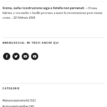
Sisma, sulla ricostruzione Lega e 5stelle non pervenuti
Prima
Salvini, e ora anche i 5stelle provano a usare la ricostruzione post-sisma
come...
22 Febbraio 2018
#MANUSOCIAL: MI TROVI ANCHE QUI
Facebook
Twitter
YouTube
YouTube
Manu
PD
Modena
CATEGORIE
#lanuovauniversità
(52)
#strongertogether
(16)