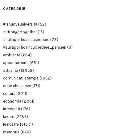
CATEGORIE
#lanuovauniversità
(52)
#strongertogether
(16)
#sullapoliticaincuicredere
(79)
#sullapoliticaincuicredere_pensieri
(9)
ambiente
(664)
appuntamenti
(681)
attualità
(13.952)
comunicati stampa
(1.062)
cose che scrivo
(171)
cultura
(2.711)
economia
(2.061)
interventi
(176)
lavoro
(2.184)
le nostre foto
(1)
memoria
(670)