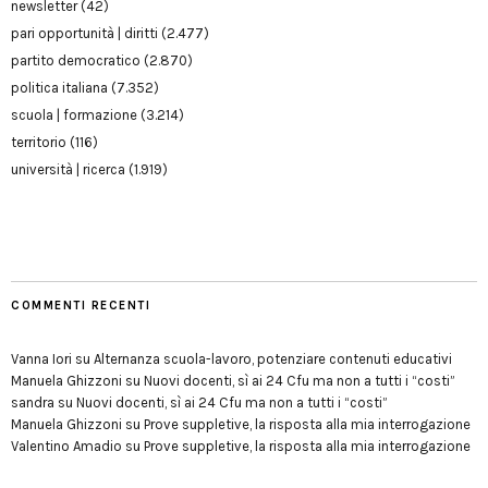
newsletter
(42)
pari opportunità | diritti
(2.477)
partito democratico
(2.870)
politica italiana
(7.352)
scuola | formazione
(3.214)
territorio
(116)
università | ricerca
(1.919)
COMMENTI RECENTI
Vanna Iori
su
Alternanza scuola-lavoro, potenziare contenuti educativi
Manuela Ghizzoni
su
Nuovi docenti, sì ai 24 Cfu ma non a tutti i “costi”
sandra
su
Nuovi docenti, sì ai 24 Cfu ma non a tutti i “costi”
Manuela Ghizzoni
su
Prove suppletive, la risposta alla mia interrogazione
Valentino Amadio
su
Prove suppletive, la risposta alla mia interrogazione