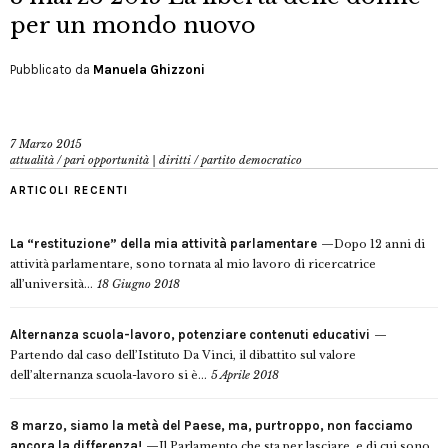
per un mondo nuovo
Pubblicato da
Manuela Ghizzoni
7 Marzo 2015
attualità
/
pari opportunità | diritti
/
partito democratico
ARTICOLI RECENTI
La “restituzione” della mia attività parlamentare
Dopo 12 anni di
attività parlamentare, sono tornata al mio lavoro di ricercatrice
all’università...
18 Giugno 2018
Alternanza scuola-lavoro, potenziare contenuti educativi
Partendo dal caso dell’Istituto Da Vinci, il dibattito sul valore
dell’alternanza scuola-lavoro si è...
5 Aprile 2018
8 marzo, siamo la metà del Paese, ma, purtroppo, non facciamo
ancora la differenza!
Il Parlamento che sta per lasciare, e di cui sono