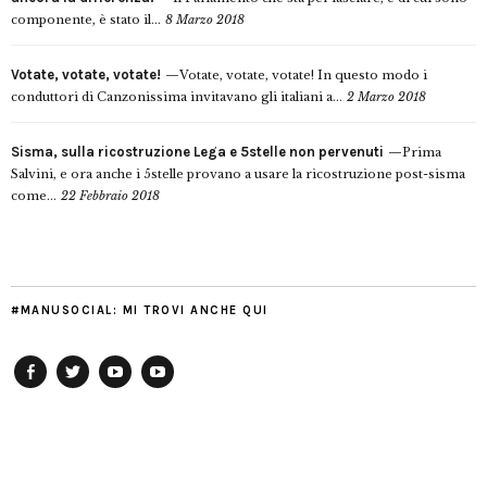
componente, è stato il...
8 Marzo 2018
Votate, votate, votate!
Votate, votate, votate! In questo modo i
conduttori di Canzonissima invitavano gli italiani a...
2 Marzo 2018
Sisma, sulla ricostruzione Lega e 5stelle non pervenuti
Prima
Salvini, e ora anche i 5stelle provano a usare la ricostruzione post-sisma
come...
22 Febbraio 2018
#MANUSOCIAL: MI TROVI ANCHE QUI
Facebook
Twitter
YouTube
YouTube
Manu
PD
Modena