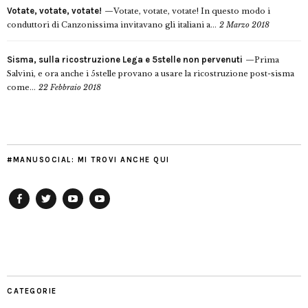
Votate, votate, votate!
Votate, votate, votate! In questo modo i
conduttori di Canzonissima invitavano gli italiani a...
2 Marzo 2018
Sisma, sulla ricostruzione Lega e 5stelle non pervenuti
Prima
Salvini, e ora anche i 5stelle provano a usare la ricostruzione post-sisma
come...
22 Febbraio 2018
#MANUSOCIAL: MI TROVI ANCHE QUI
Facebook
Twitter
YouTube
YouTube
Manu
PD
Modena
CATEGORIE