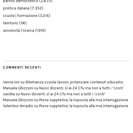
partito democratico
(2.870)
politica italiana
(7.352)
scuola | formazione
(3.214)
territorio
(116)
università | ricerca
(1.919)
COMMENTI RECENTI
Vanna Iori
su
Alternanza scuola-lavoro, potenziare contenuti educativi
Manuela Ghizzoni
su
Nuovi docenti, sì ai 24 Cfu ma non a tutti i “costi”
sandra
su
Nuovi docenti, sì ai 24 Cfu ma non a tutti i “costi”
Manuela Ghizzoni
su
Prove suppletive, la risposta alla mia interrogazione
Valentino Amadio
su
Prove suppletive, la risposta alla mia interrogazione