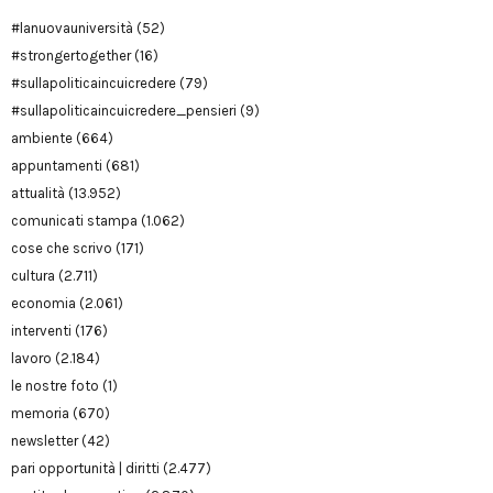
#lanuovauniversità
(52)
#strongertogether
(16)
#sullapoliticaincuicredere
(79)
#sullapoliticaincuicredere_pensieri
(9)
ambiente
(664)
appuntamenti
(681)
attualità
(13.952)
comunicati stampa
(1.062)
cose che scrivo
(171)
cultura
(2.711)
economia
(2.061)
interventi
(176)
lavoro
(2.184)
le nostre foto
(1)
memoria
(670)
newsletter
(42)
pari opportunità | diritti
(2.477)