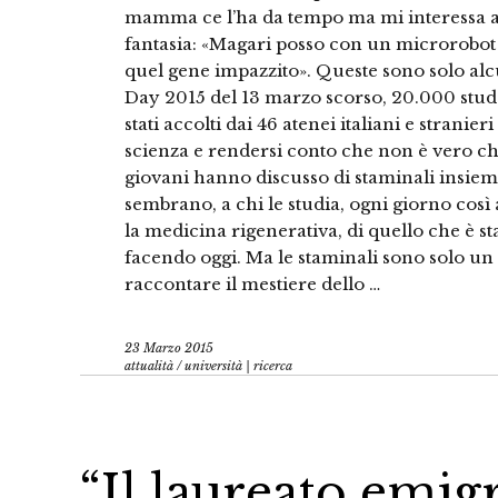
mamma ce l’ha da tempo ma mi interessa anco
fantasia: «Magari posso con un microrobot 
quel gene impazzito». Queste sono solo alc
Day 2015 del 13 marzo scorso, 20.000 stude
stati accolti dai 46 atenei italiani e stranier
scienza e rendersi conto che non è vero che 
giovani hanno discusso di staminali insieme
sembrano, a chi le studia, ogni giorno così
la medicina rigenerativa, di quello che è sta
facendo oggi. Ma le staminali sono solo un
raccontare il mestiere dello …
23 Marzo 2015
attualità
/
università | ricerca
“Il laureato emig