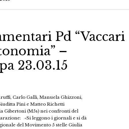
amentari Pd “Vaccari
tonomia” –
a 23.03.15
uffi, Carlo Galli, Manuela Ghizzoni,
uditta Pini e Matteo Richetti
a Gibertoni (M5s) nei confronti del
arazione: «Si leggono i giornali e si dà
regionale del Movimento 5 stelle Giulia