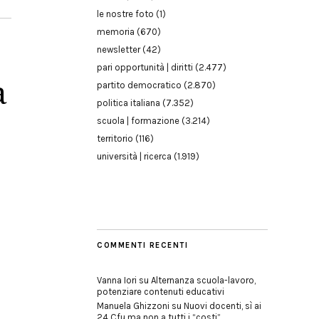
le nostre foto
(1)
memoria
(670)
newsletter
(42)
pari opportunità | diritti
(2.477)
a
partito democratico
(2.870)
politica italiana
(7.352)
scuola | formazione
(3.214)
territorio
(116)
università | ricerca
(1.919)
COMMENTI RECENTI
Vanna Iori
su
Alternanza scuola-lavoro,
potenziare contenuti educativi
Manuela Ghizzoni
su
Nuovi docenti, sì ai
24 Cfu ma non a tutti i “costi”