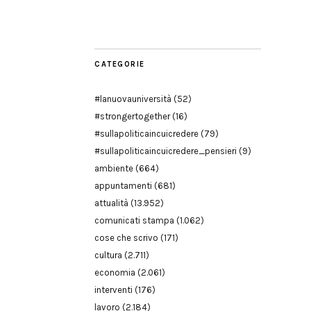
Modena
CATEGORIE
#lanuovauniversità
(52)
#strongertogether
(16)
#sullapoliticaincuicredere
(79)
#sullapoliticaincuicredere_pensieri
(9)
ambiente
(664)
appuntamenti
(681)
attualità
(13.952)
comunicati stampa
(1.062)
cose che scrivo
(171)
cultura
(2.711)
economia
(2.061)
interventi
(176)
lavoro
(2.184)