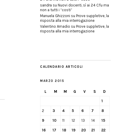
sandra
su
Nuovi docenti, sì ai 24 Cfu ma
non a tutti i “costi”
Manuela Ghizzoni
su
Prove suppletive, la
risposta alla mia interrogazione
Valentino Amadio
su
Prove suppletive, la
risposta alla mia interrogazione
CALENDARIO ARTICOLI
MARZO 2015
L
M
M
G
V
S
D
1
2
3
4
5
6
7
8
9
10
11
12
13
14
15
16
17
18
19
20
21
22