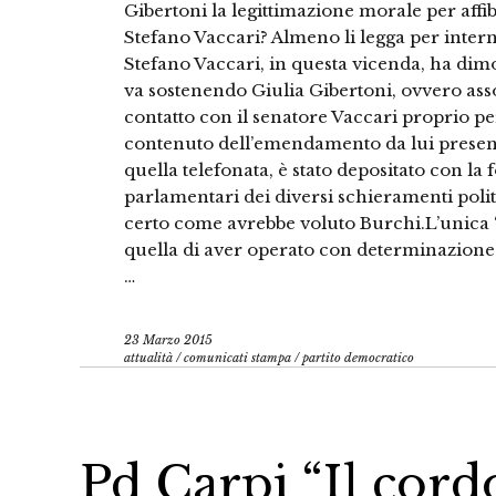
Gibertoni la legittimazione morale per affib
Stefano Vaccari? Almeno li legga per interno
Stefano Vaccari, in questa vicenda, ha dimo
va sostenendo Giulia Gibertoni, ovvero ass
contatto con il senatore Vaccari proprio per
contenuto dell’emendamento da lui prese
quella telefonata, è stato depositato con la
parlamentari dei diversi schieramenti polit
certo come avrebbe voluto Burchi.L’unica “co
quella di aver operato con determinazione
…
23 Marzo 2015
attualità
/
comunicati stampa
/
partito democratico
Pd Carpi “Il cord