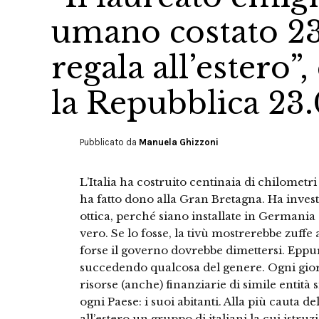
umano costato 23 
regala all’estero”
la Repubblica 23.
Pubblicato da
Manuela Ghizzoni
L’Italia ha costruito centinaia di chilometri 
ha fatto dono alla Gran Bretagna. Ha investi
ottica, perché siano installate in Germania
vero. Se lo fosse, la tivù mostrerebbe zuffe 
forse il governo dovrebbe dimettersi. Eppur
succedendo qualcosa del genere. Ogni gior
risorse (anche) finanziarie di simile entità 
ogni Paese: i suoi abitanti. Alla più cauta d
all’estero un gruppo di italiani la cui istru