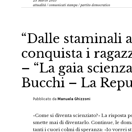
23 Marzo 2015
attualità
/
comunicati stampa
/
partito democratico
“Dalle staminali a
conquista i ragaz
– “La gaia scienz
Bucchi – La Repu
Pubblicato da
Manuela Ghizzoni
«Come si diventa scienziato?» La risposta 
smette mai di diventarlo. Continue, le dom
tanti i cuori colmi di speranza: «Io vorrei 