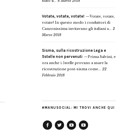
stato il...
8 Marzo 2018
Votate, votate, votate!
Votate, votate,
votate! In questo modo i conduttori di
Canzonissima invitavano gli italiani a...
2
Marzo 2018
Sisma, sulla ricostruzione Lega e
5stelle non pervenuti
Prima Salvini, e
ora anche i 5stelle provano a usare la
ricostruzione post-sisma come...
22
Febbraio 2018
#MANUSOCIAL: MI TROVI ANCHE QUI
Facebook
Twitter
YouTube
YouTube
Manu
PD