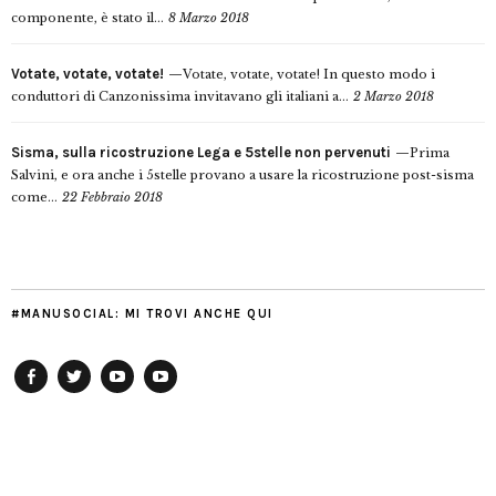
componente, è stato il...
8 Marzo 2018
Votate, votate, votate!
Votate, votate, votate! In questo modo i
conduttori di Canzonissima invitavano gli italiani a...
2 Marzo 2018
Sisma, sulla ricostruzione Lega e 5stelle non pervenuti
Prima
Salvini, e ora anche i 5stelle provano a usare la ricostruzione post-sisma
come...
22 Febbraio 2018
#MANUSOCIAL: MI TROVI ANCHE QUI
Facebook
Twitter
YouTube
YouTube
Manu
PD
Modena