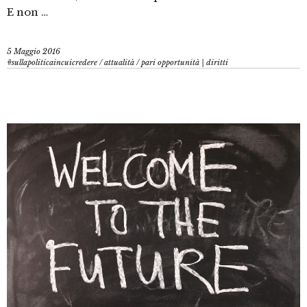
E non …
5 Maggio 2016
#sullapoliticaincuicredere
/
attualità
/
pari opportunità | diritti