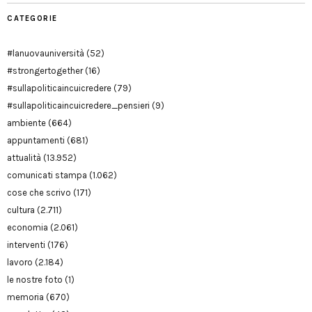
CATEGORIE
#lanuovauniversità
(52)
#strongertogether
(16)
#sullapoliticaincuicredere
(79)
#sullapoliticaincuicredere_pensieri
(9)
ambiente
(664)
appuntamenti
(681)
attualità
(13.952)
comunicati stampa
(1.062)
cose che scrivo
(171)
cultura
(2.711)
economia
(2.061)
interventi
(176)
lavoro
(2.184)
le nostre foto
(1)
memoria
(670)