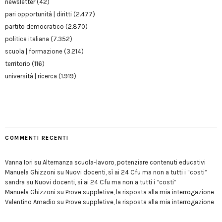
newsletter
(42)
pari opportunità | diritti
(2.477)
partito democratico
(2.870)
politica italiana
(7.352)
scuola | formazione
(3.214)
territorio
(116)
università | ricerca
(1.919)
COMMENTI RECENTI
Vanna Iori
su
Alternanza scuola-lavoro, potenziare contenuti educativi
Manuela Ghizzoni
su
Nuovi docenti, sì ai 24 Cfu ma non a tutti i “costi”
sandra
su
Nuovi docenti, sì ai 24 Cfu ma non a tutti i “costi”
Manuela Ghizzoni
su
Prove suppletive, la risposta alla mia interrogazione
Valentino Amadio
su
Prove suppletive, la risposta alla mia interrogazione