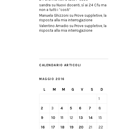
sandra
su
Nuovi docenti, sì ai 24 Cfu ma
non a tutti i “costi”
Manuela Ghizzoni
su
Prove suppletive, la
risposta alla mia interrogazione
Valentino Amadio
su
Prove suppletive, la
risposta alla mia interrogazione
CALENDARIO ARTICOLI
MAGGIO 2016
L
M
M
G
V
S
D
1
2
3
4
5
6
7
8
9
10
11
12
13
14
15
16
17
18
19
20
21
22