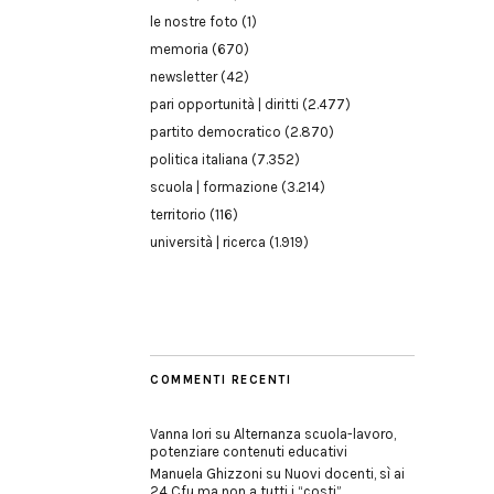
le nostre foto
(1)
memoria
(670)
newsletter
(42)
pari opportunità | diritti
(2.477)
partito democratico
(2.870)
politica italiana
(7.352)
scuola | formazione
(3.214)
territorio
(116)
università | ricerca
(1.919)
COMMENTI RECENTI
Vanna Iori
su
Alternanza scuola-lavoro,
potenziare contenuti educativi
Manuela Ghizzoni
su
Nuovi docenti, sì ai
24 Cfu ma non a tutti i “costi”