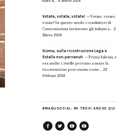
stato il...
8 Marzo 2018
Votate, votate, votate!
Votate, votate,
votate! In questo modo i conduttori di
Canzonissima invitavano gli italiani a...
2
Marzo 2018
Sisma, sulla ricostruzione Lega e
5stelle non pervenuti
Prima Salvini, e
ora anche i 5stelle provano a usare la
ricostruzione post-sisma come...
22
Febbraio 2018
#MANUSOCIAL: MI TROVI ANCHE QUI
Facebook
Twitter
YouTube
YouTube
Manu
PD