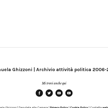
ela Ghizzoni | Archivio attività politica 2006
Mi trovi anche qui
Facebook
Twitter
YouTube
YouTube
Manu
PD
Modena
ela Ghizzoni | Deputata alla Camera |
Privacy Policy
|
Cookie Policy
| Contatta
web