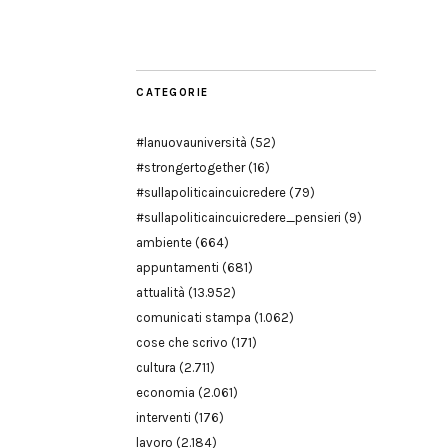
Modena
CATEGORIE
#lanuovauniversità
(52)
#strongertogether
(16)
#sullapoliticaincuicredere
(79)
#sullapoliticaincuicredere_pensieri
(9)
ambiente
(664)
appuntamenti
(681)
attualità
(13.952)
comunicati stampa
(1.062)
cose che scrivo
(171)
cultura
(2.711)
economia
(2.061)
interventi
(176)
lavoro
(2.184)