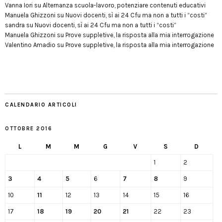
Vanna Iori
su
Alternanza scuola-lavoro, potenziare contenuti educativi
Manuela Ghizzoni
su
Nuovi docenti, sì ai 24 Cfu ma non a tutti i “costi”
sandra
su
Nuovi docenti, sì ai 24 Cfu ma non a tutti i “costi”
Manuela Ghizzoni
su
Prove suppletive, la risposta alla mia interrogazione
Valentino Amadio
su
Prove suppletive, la risposta alla mia interrogazione
CALENDARIO ARTICOLI
OTTOBRE 2016
L
M
M
G
V
S
D
1
2
3
4
5
6
7
8
9
10
11
12
13
14
15
16
17
18
19
20
21
22
23