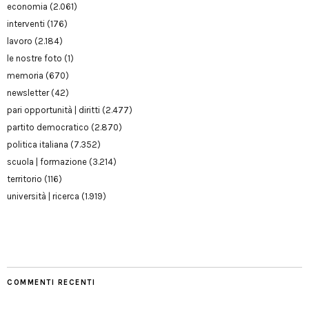
economia
(2.061)
interventi
(176)
lavoro
(2.184)
le nostre foto
(1)
memoria
(670)
newsletter
(42)
pari opportunità | diritti
(2.477)
partito democratico
(2.870)
politica italiana
(7.352)
scuola | formazione
(3.214)
territorio
(116)
università | ricerca
(1.919)
COMMENTI RECENTI