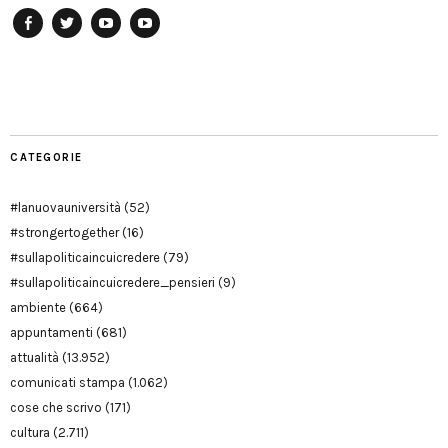
Facebook
Twitter
YouTube
YouTube
Manu
PD
Modena
CATEGORIE
#lanuovauniversità
(52)
#strongertogether
(16)
#sullapoliticaincuicredere
(79)
#sullapoliticaincuicredere_pensieri
(9)
ambiente
(664)
appuntamenti
(681)
attualità
(13.952)
comunicati stampa
(1.062)
cose che scrivo
(171)
cultura
(2.711)