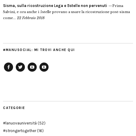
Sisma, sulla ricostruzione Lega e 5stelle non pervenuti
Prima
Salvini, e ora anche i 5stelle provano a usare la ricostruzione post-sisma
come...
22 Febbraio 2018
#MANUSOCIAL: MI TROVI ANCHE QUI
Facebook
Twitter
YouTube
YouTube
Manu
PD
Modena
CATEGORIE
#lanuovauniversità
(52)
#strongertogether
(16)