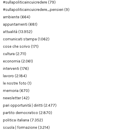
#sullapoliticaincuicredere
(79)
#sullapoliticaincuicredere_pensieri
(9)
ambiente
(664)
appuntamenti
(681)
attualità
(13.952)
comunicati stampa
(1.062)
cose che scrivo
(171)
cultura
(2.711)
economia
(2.061)
interventi
(176)
lavoro
(2.184)
le nostre foto
(1)
memoria
(670)
newsletter
(42)
pari opportunità | diritti
(2.477)
partito democratico
(2.870)
politica italiana
(7.352)
scuola | formazione
(3.214)