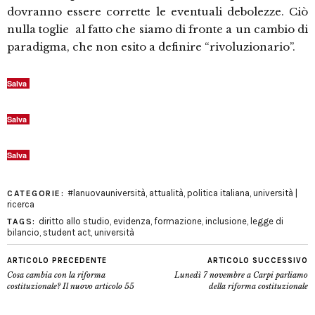
dovranno essere corrette le eventuali debolezze. Ciò
nulla toglie al fatto che siamo di fronte a un cambio di
paradigma, che non esito a definire “rivoluzionario”.
Salva
Salva
Salva
#lanuovauniversità
,
attualità
,
politica italiana
,
università |
CATEGORIE:
ricerca
diritto allo studio
,
evidenza
,
formazione
,
inclusione
,
legge di
TAGS:
bilancio
,
student act
,
università
ARTICOLO PRECEDENTE
ARTICOLO SUCCESSIVO
Cosa cambia con la riforma
Lunedì 7 novembre a Carpi parliamo
costituzionale? Il nuovo articolo 55
della riforma costituzionale