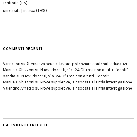
territorio
(116)
università | ricerca
(1.919)
COMMENTI RECENTI
Vanna Iori
su
Alternanza scuola-lavoro, potenziare contenuti educativi
Manuela Ghizzoni
su
Nuovi docenti, sì ai 24 Cfu ma non a tutti i “costi”
sandra
su
Nuovi docenti, sì ai 24 Cfu ma non a tutti i “costi”
Manuela Ghizzoni
su
Prove suppletive, la risposta alla mia interrogazione
Valentino Amadio
su
Prove suppletive, la risposta alla mia interrogazione
CALENDARIO ARTICOLI