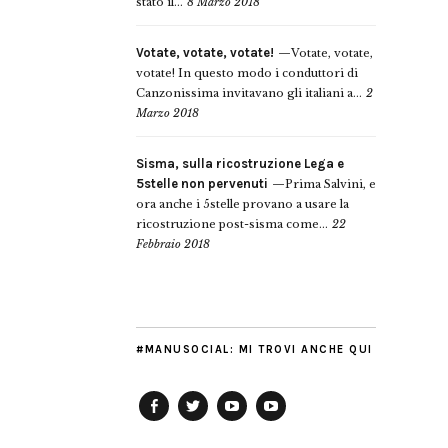
stato il...
8 Marzo 2018
Votate, votate, votate!
Votate, votate,
votate! In questo modo i conduttori di
Canzonissima invitavano gli italiani a...
2
Marzo 2018
Sisma, sulla ricostruzione Lega e
5stelle non pervenuti
Prima Salvini, e
ora anche i 5stelle provano a usare la
ricostruzione post-sisma come...
22
Febbraio 2018
#MANUSOCIAL: MI TROVI ANCHE QUI
Facebook
Twitter
YouTube
YouTube
Manu
PD