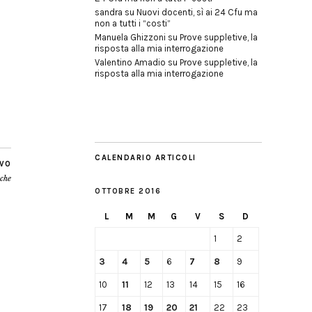
sandra
su
Nuovi docenti, sì ai 24 Cfu ma
non a tutti i “costi”
Manuela Ghizzoni
su
Prove suppletive, la
risposta alla mia interrogazione
Valentino Amadio
su
Prove suppletive, la
risposta alla mia interrogazione
CALENDARIO ARTICOLI
IVO
iche
OTTOBRE 2016
L
M
M
G
V
S
D
1
2
3
4
5
6
7
8
9
10
11
12
13
14
15
16
17
18
19
20
21
22
23