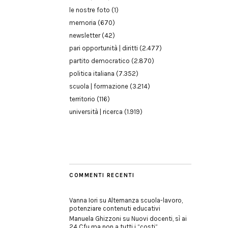
le nostre foto
(1)
memoria
(670)
newsletter
(42)
pari opportunità | diritti
(2.477)
partito democratico
(2.870)
politica italiana
(7.352)
scuola | formazione
(3.214)
territorio
(116)
università | ricerca
(1.919)
COMMENTI RECENTI
Vanna Iori
su
Alternanza scuola-lavoro,
potenziare contenuti educativi
Manuela Ghizzoni
su
Nuovi docenti, sì ai
24 Cfu ma non a tutti i “costi”