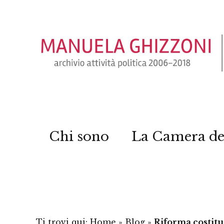
Chi sono
La Camera de
Ti trovi qui:
Home
»
Blog
»
Riforma costituz