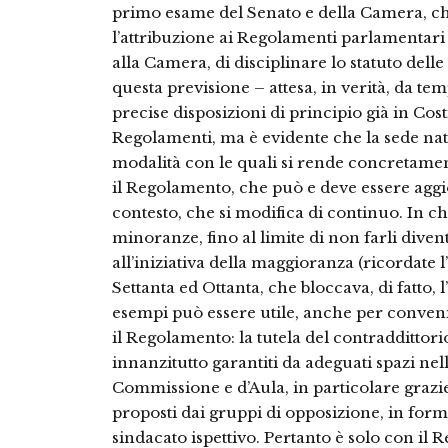
primo esame del Senato e della Camera, che
l’attribuzione ai Regolamenti parlamentari d
alla Camera, di disciplinare lo statuto dell
questa previsione – attesa, in verità, da tem
precise disposizioni di principio già in Cos
Regolamenti, ma è evidente che la sede natu
modalità con le quali si rende concretament
il Regolamento, che può e deve essere aggio
contesto, che si modifica di continuo. In ch
minoranze, fino al limite di non farli diven
all’iniziativa della maggioranza (ricordate
Settanta ed Ottanta, che bloccava, di fatto, 
esempi può essere utile, anche per conveni
il Regolamento: la tutela del contraddittor
innanzitutto garantiti da adeguati spazi ne
Commissione e d’Aula, in particolare grazie
proposti dai gruppi di opposizione, in forma
sindacato ispettivo. Pertanto è solo con il