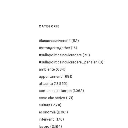
Modena
CATEGORIE
#lanuovauniversità
(52)
#strongertogether
(16)
#sullapoliticaincuicredere
(79)
#sullapoliticaincuicredere_pensieri
(9)
ambiente
(664)
appuntamenti
(681)
attualità
(13.952)
comunicati stampa
(1.062)
cose che scrivo
(171)
cultura
(2.711)
economia
(2.061)
interventi
(176)
lavoro
(2.184)