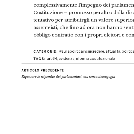
complessivamente l’impegno dei parlament
Costituzione – promosso peraltro dalla di
tentativo per attribuirgli un valore superi
assenteisti, che fino ad ora non hanno sent
obbligo contratto con i propri elettori e c
#sullapoliticaincuicredere
,
attualità
,
politic
CATEGORIE:
art.64
,
evidenza
,
riforma costituzionale
TAGS:
ARTICOLO PRECEDENTE
Ripensare lo stipendio dei parlamentari, ma senza demagogia