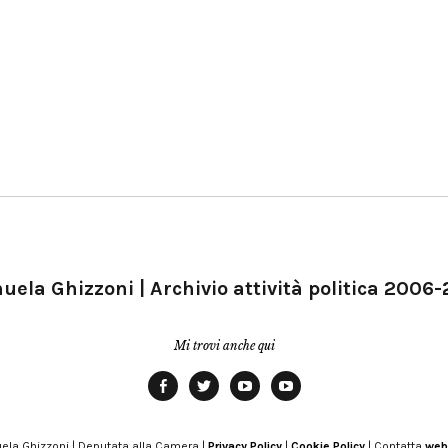
ela Ghizzoni | Archivio attività politica 2006
Mi trovi anche qui
Facebook
Twitter
YouTube
YouTube
Manu
PD
Modena
ela Ghizzoni | Deputata alla Camera |
Privacy Policy
|
Cookie Policy
| Contatta
web