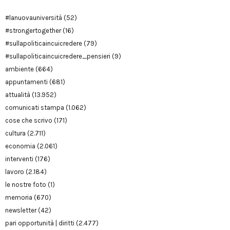
#lanuovauniversità
(52)
#strongertogether
(16)
#sullapoliticaincuicredere
(79)
#sullapoliticaincuicredere_pensieri
(9)
ambiente
(664)
appuntamenti
(681)
attualità
(13.952)
comunicati stampa
(1.062)
cose che scrivo
(171)
cultura
(2.711)
economia
(2.061)
interventi
(176)
lavoro
(2.184)
le nostre foto
(1)
memoria
(670)
newsletter
(42)
pari opportunità | diritti
(2.477)