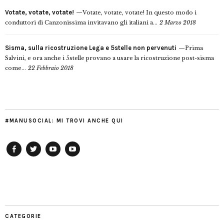
Votate, votate, votate!
Votate, votate, votate! In questo modo i
conduttori di Canzonissima invitavano gli italiani a...
2 Marzo 2018
Sisma, sulla ricostruzione Lega e 5stelle non pervenuti
Prima
Salvini, e ora anche i 5stelle provano a usare la ricostruzione post-sisma
come...
22 Febbraio 2018
#MANUSOCIAL: MI TROVI ANCHE QUI
Facebook
Twitter
YouTube
YouTube
Manu
PD
Modena
CATEGORIE