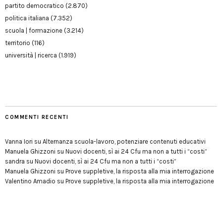
partito democratico
(2.870)
politica italiana
(7.352)
scuola | formazione
(3.214)
territorio
(116)
università | ricerca
(1.919)
COMMENTI RECENTI
Vanna Iori
su
Alternanza scuola-lavoro, potenziare contenuti educativi
Manuela Ghizzoni
su
Nuovi docenti, sì ai 24 Cfu ma non a tutti i “costi”
sandra
su
Nuovi docenti, sì ai 24 Cfu ma non a tutti i “costi”
Manuela Ghizzoni
su
Prove suppletive, la risposta alla mia interrogazione
Valentino Amadio
su
Prove suppletive, la risposta alla mia interrogazione