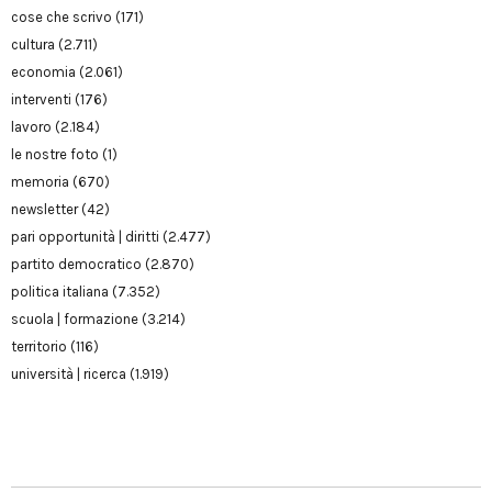
cose che scrivo
(171)
cultura
(2.711)
economia
(2.061)
interventi
(176)
lavoro
(2.184)
le nostre foto
(1)
memoria
(670)
newsletter
(42)
pari opportunità | diritti
(2.477)
partito democratico
(2.870)
politica italiana
(7.352)
scuola | formazione
(3.214)
territorio
(116)
università | ricerca
(1.919)