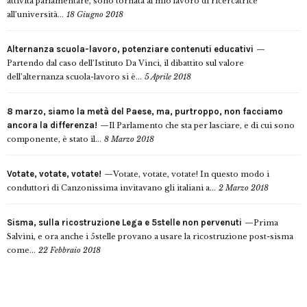
attività parlamentare, sono tornata al mio lavoro di ricercatrice
all’università...
18 Giugno 2018
Alternanza scuola-lavoro, potenziare contenuti educativi
Partendo dal caso dell’Istituto Da Vinci, il dibattito sul valore
dell’alternanza scuola-lavoro si è...
5 Aprile 2018
8 marzo, siamo la metà del Paese, ma, purtroppo, non facciamo
ancora la differenza!
Il Parlamento che sta per lasciare, e di cui sono
componente, è stato il...
8 Marzo 2018
Votate, votate, votate!
Votate, votate, votate! In questo modo i
conduttori di Canzonissima invitavano gli italiani a...
2 Marzo 2018
Sisma, sulla ricostruzione Lega e 5stelle non pervenuti
Prima
Salvini, e ora anche i 5stelle provano a usare la ricostruzione post-sisma
come...
22 Febbraio 2018