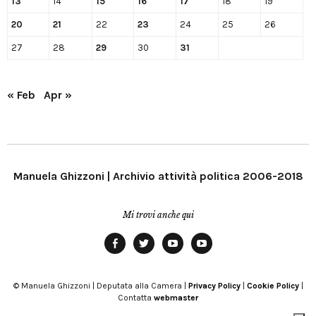
13
14
15
16
17
18
19
20
21
22
23
24
25
26
27
28
29
30
31
« Feb
Apr »
Manuela Ghizzoni | Archivio attività politica 2006-2018
Mi trovi anche qui
Facebook
Twitter
YouTube
YouTube
Manu
PD
Modena
© Manuela Ghizzoni | Deputata alla Camera |
Privacy Policy
|
Cookie Policy
|
Contatta
webmaster