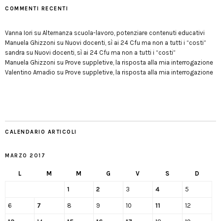
COMMENTI RECENTI
Vanna Iori
su
Alternanza scuola-lavoro, potenziare contenuti educativi
Manuela Ghizzoni
su
Nuovi docenti, sì ai 24 Cfu ma non a tutti i “costi”
sandra
su
Nuovi docenti, sì ai 24 Cfu ma non a tutti i “costi”
Manuela Ghizzoni
su
Prove suppletive, la risposta alla mia interrogazione
Valentino Amadio
su
Prove suppletive, la risposta alla mia interrogazione
CALENDARIO ARTICOLI
MARZO 2017
L
M
M
G
V
S
D
1
2
3
4
5
6
7
8
9
10
11
12