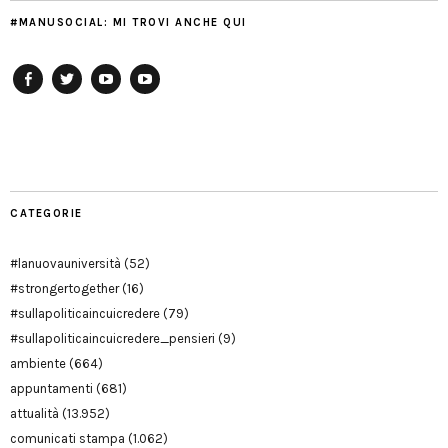
#MANUSOCIAL: MI TROVI ANCHE QUI
Facebook
Twitter
YouTube
YouTube
Manu
PD
Modena
CATEGORIE
#lanuovauniversità
(52)
#strongertogether
(16)
#sullapoliticaincuicredere
(79)
#sullapoliticaincuicredere_pensieri
(9)
ambiente
(664)
appuntamenti
(681)
attualità
(13.952)
comunicati stampa
(1.062)