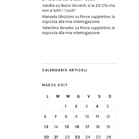
sandra
su
Nuovi docenti, sì ai 24 Cfu ma
non a tutti i “costi”
Manuela Ghizzoni
su
Prove suppletive, la
risposta alla mia interrogazione
Valentino Amadio
su
Prove suppletive, la
risposta alla mia interrogazione
CALENDARIO ARTICOLI
MARZO 2017
L
M
M
G
V
S
D
1
2
3
4
5
6
7
8
9
10
11
12
13
14
15
16
17
18
19
20
21
22
23
24
25
26