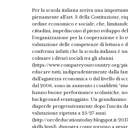
Per la scuola italiana arriva una important
pienamente all’art. 3 della Costituzione, ris
ordine economico e sociale, che, limitando d
cittadini, impediscono il pieno sviluppo de
l’organizzazione per la cooperazione e lo 
valutazione delle competenze di lettura e 
conferma infatti che la scuola italiana è una
colmare i divari sociali tra gli alunni
(https://www.compareyourcountry.org/pisa/
educare tutti, indipendentemente dalla fam
dall’agiatezza economica o dal livello di sco
dal 2006, sono in aumento i cosiddetti “stude
hanno buone performance scolastiche, no
background svantaggiato. Un grandissimo ri
disperde progressivamente dopo l’uscita da
valutazione ripetuta a 25/27 anni
(http://oecdeducationtoday.blogspot.it/20
skills.html), dimostra come tornino a pesar