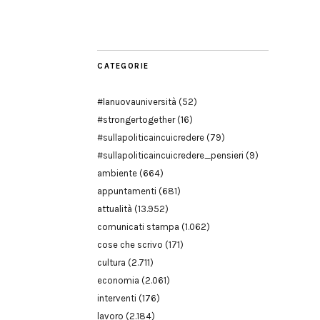
Modena
CATEGORIE
#lanuovauniversità
(52)
#strongertogether
(16)
#sullapoliticaincuicredere
(79)
#sullapoliticaincuicredere_pensieri
(9)
ambiente
(664)
appuntamenti
(681)
attualità
(13.952)
comunicati stampa
(1.062)
cose che scrivo
(171)
cultura
(2.711)
economia
(2.061)
interventi
(176)
lavoro
(2.184)