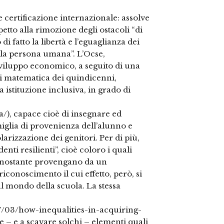
e certificazione internazionale: assolve
petto alla rimozione degli ostacoli “di
i fatto la libertà e l’eguaglianza dei
lla persona umana”. L’Ocse,
sviluppo economico, a seguito di una
di matematica dei quindicenni,
 istituzione inclusiva, in grado di
), capace cioè di insegnare ed
iglia di provenienza dell’alunno e
larizzazione dei genitori. Per di più,
nti resilienti”, cioè coloro i quali
nostante provengano da un
conoscimento il cui effetto, però, si
l mondo della scuola. La stessa
17/03/how-inequalities-in-acquiring-
e – e a scavare solchi – elementi quali