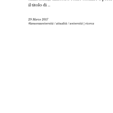
il titolo di …
29 Marzo 2017
#lanuovauniversità
/
attualità
/
università | ricerca