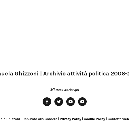
ela Ghizzoni | Archivio attività politica 2006
Mi trovi anche qui
Facebook
Twitter
YouTube
YouTube
Manu
PD
Modena
ela Ghizzoni | Deputata alla Camera |
Privacy Policy
|
Cookie Policy
| Contatta
web