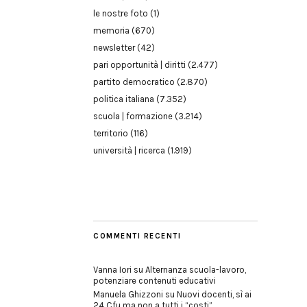
le nostre foto
(1)
memoria
(670)
newsletter
(42)
pari opportunità | diritti
(2.477)
partito democratico
(2.870)
politica italiana
(7.352)
scuola | formazione
(3.214)
territorio
(116)
università | ricerca
(1.919)
COMMENTI RECENTI
Vanna Iori
su
Alternanza scuola-lavoro,
potenziare contenuti educativi
Manuela Ghizzoni
su
Nuovi docenti, sì ai
24 Cfu ma non a tutti i “costi”