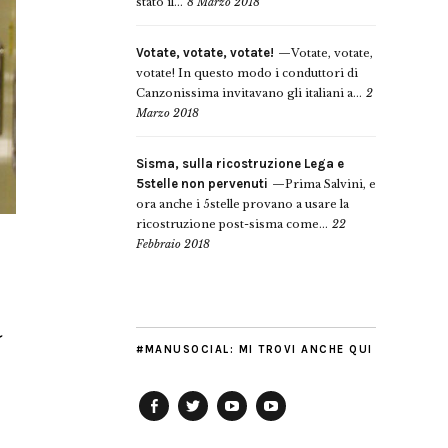
stato il...
8 Marzo 2018
Votate, votate, votate!
Votate, votate,
votate! In questo modo i conduttori di
Canzonissima invitavano gli italiani a...
2
Marzo 2018
Sisma, sulla ricostruzione Lega e
5stelle non pervenuti
Prima Salvini, e
ora anche i 5stelle provano a usare la
ricostruzione post-sisma come...
22
Febbraio 2018
a
#MANUSOCIAL: MI TROVI ANCHE QUI
Facebook
Twitter
YouTube
YouTube
Manu
PD