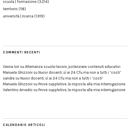
scuola | formazione
(3.214)
territorio
(116)
università | ricerca
(1.919)
COMMENTI RECENTI
Vanna Iori
su
Alternanza scuola-lavoro, potenziare contenuti educativi
Manuela Ghizzoni
su
Nuovi docenti, sì ai 24 Cfu ma non a tutti i “costi”
sandra
su
Nuovi docenti, sì ai 24 Cfu ma non a tutti i “costi”
Manuela Ghizzoni
su
Prove suppletive, la risposta alla mia interrogazione
Valentino Amadio
su
Prove suppletive, la risposta alla mia interrogazione
CALENDARIO ARTICOLI