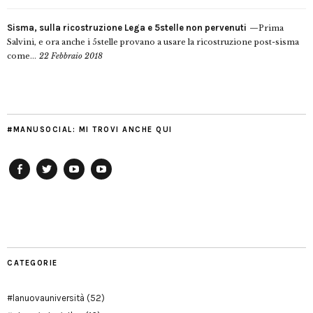
Sisma, sulla ricostruzione Lega e 5stelle non pervenuti
Prima
Salvini, e ora anche i 5stelle provano a usare la ricostruzione post-sisma
come...
22 Febbraio 2018
#MANUSOCIAL: MI TROVI ANCHE QUI
Facebook
Twitter
YouTube
YouTube
Manu
PD
Modena
CATEGORIE
#lanuovauniversità
(52)