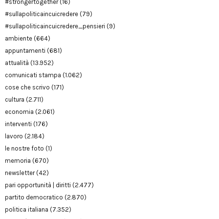
#strongertogether
(16)
#sullapoliticaincuicredere
(79)
#sullapoliticaincuicredere_pensieri
(9)
ambiente
(664)
appuntamenti
(681)
attualità
(13.952)
comunicati stampa
(1.062)
cose che scrivo
(171)
cultura
(2.711)
economia
(2.061)
interventi
(176)
lavoro
(2.184)
le nostre foto
(1)
memoria
(670)
newsletter
(42)
pari opportunità | diritti
(2.477)
partito democratico
(2.870)
politica italiana
(7.352)