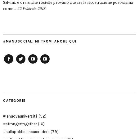
Salvini, e ora anche i 5stelle provano a usare la ricostruzione post-sisma
come...
22 Febbraio 2018
#MANUSOCIAL: MI TROVI ANCHE QUI
Facebook
Twitter
YouTube
YouTube
Manu
PD
Modena
CATEGORIE
#lanuovauniversità
(52)
#strongertogether
(16)
#sullapoliticaincuicredere
(79)