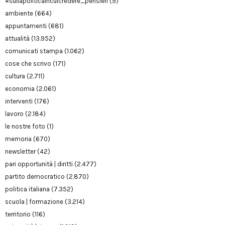
#sullapoliticaincuicredere_pensieri
(9)
ambiente
(664)
appuntamenti
(681)
attualità
(13.952)
comunicati stampa
(1.062)
cose che scrivo
(171)
cultura
(2.711)
economia
(2.061)
interventi
(176)
lavoro
(2.184)
le nostre foto
(1)
memoria
(670)
newsletter
(42)
pari opportunità | diritti
(2.477)
partito democratico
(2.870)
politica italiana
(7.352)
scuola | formazione
(3.214)
territorio
(116)