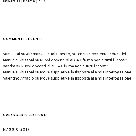
università | ricerca
(1.919)
COMMENTI RECENTI
Vanna Iori
su
Alternanza scuola-lavoro, potenziare contenuti educativi
Manuela Ghizzoni
su
Nuovi docenti, sì ai 24 Cfu ma non a tutti i “costi”
sandra
su
Nuovi docenti, sì ai 24 Cfu ma non a tutti i “costi”
Manuela Ghizzoni
su
Prove suppletive, la risposta alla mia interrogazione
Valentino Amadio
su
Prove suppletive, la risposta alla mia interrogazione
CALENDARIO ARTICOLI
MAGGIO 2017