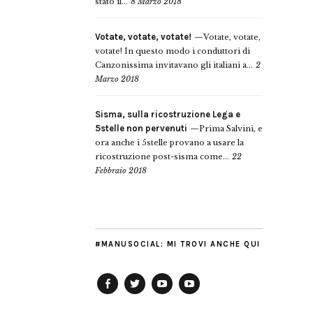
stato il...
8 Marzo 2018
Votate, votate, votate!
Votate, votate,
votate! In questo modo i conduttori di
Canzonissima invitavano gli italiani a...
2
Marzo 2018
Sisma, sulla ricostruzione Lega e
5stelle non pervenuti
Prima Salvini, e
ora anche i 5stelle provano a usare la
ricostruzione post-sisma come...
22
Febbraio 2018
#MANUSOCIAL: MI TROVI ANCHE QUI
Facebook
Twitter
YouTube
YouTube
Manu
PD