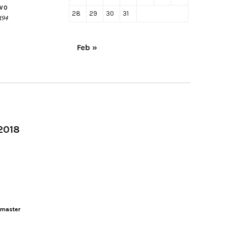
IVO
28
29
30
31
 194
Feb »
-2018
master