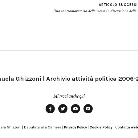
ARTICOLO SUCCESS
Una contromoratoria della messa in discussione della
ela Ghizzoni | Archivio attività politica 2006
Mi trovi anche qui
Facebook
Twitter
YouTube
YouTube
Manu
PD
Modena
ela Ghizzoni | Deputata alla Camera |
Privacy Policy
|
Cookie Policy
| Contatta
web