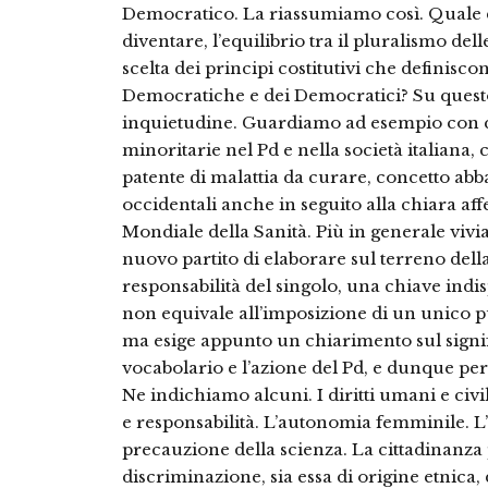
Democratico. La riassumiamo così. Quale 
diventare, l’equilibrio tra il pluralismo del
scelta dei principi costitutivi che definiscon
Democratiche e dei Democratici? Su quest
inquietudine. Guardiamo ad esempio con q
minoritarie nel Pd e nella società italiana,
patente di malattia da curare, concetto ab
occidentali anche in seguito alla chiara a
Mondiale della Sanità. Più in generale vivi
nuovo partito di elaborare sul terreno della 
responsabilità del singolo, una chiave indis
non equivale all’imposizione di un unico p
ma esige appunto un chiarimento sul signifi
vocabolario e l’azione del Pd, e dunque per
Ne indichiamo alcuni. I diritti umani e civili
e responsabilità. L’autonomia femminile. L’
precauzione della scienza. La cittadinanza 
discriminazione, sia essa di origine etnica,