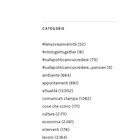
Modena
CATEGORIE
#lanuovauniversità
(52)
#strongertogether
(16)
#sullapoliticaincuicredere
(79)
#sullapoliticaincuicredere_pensieri
(9)
ambiente
(664)
appuntamenti
(681)
attualità
(13.952)
comunicati stampa
(1.062)
cose che scrivo
(171)
cultura
(2.711)
economia
(2.061)
interventi
(176)
lavoro
(2.184)