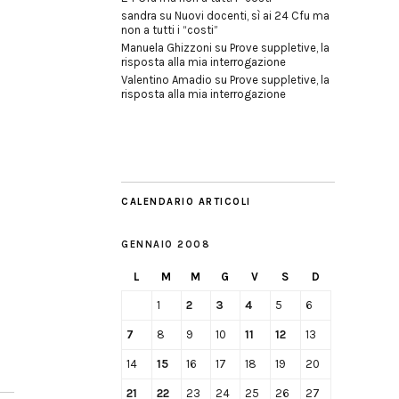
sandra
su
Nuovi docenti, sì ai 24 Cfu ma
non a tutti i “costi”
Manuela Ghizzoni
su
Prove suppletive, la
risposta alla mia interrogazione
Valentino Amadio
su
Prove suppletive, la
risposta alla mia interrogazione
CALENDARIO ARTICOLI
GENNAIO 2008
L
M
M
G
V
S
D
1
2
3
4
5
6
7
8
9
10
11
12
13
14
15
16
17
18
19
20
21
22
23
24
25
26
27