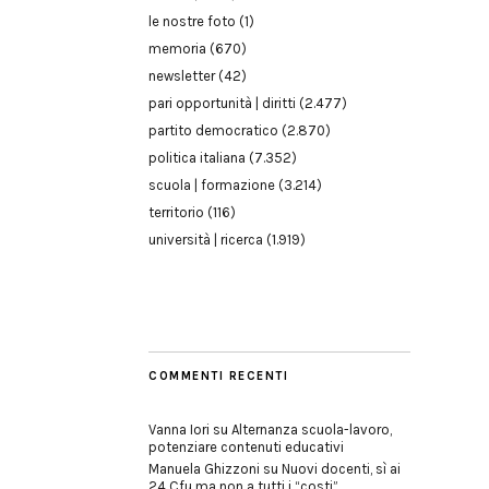
le nostre foto
(1)
memoria
(670)
newsletter
(42)
pari opportunità | diritti
(2.477)
partito democratico
(2.870)
politica italiana
(7.352)
scuola | formazione
(3.214)
territorio
(116)
università | ricerca
(1.919)
COMMENTI RECENTI
Vanna Iori
su
Alternanza scuola-lavoro,
potenziare contenuti educativi
Manuela Ghizzoni
su
Nuovi docenti, sì ai
24 Cfu ma non a tutti i “costi”