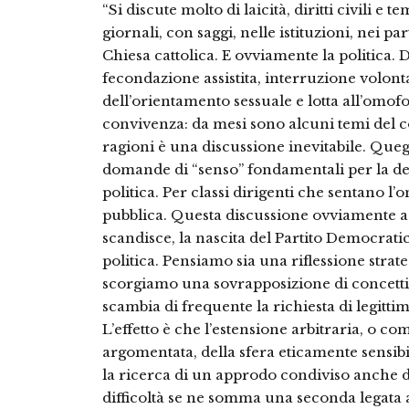
“Si discute molto di laicità, diritti civili e te
giornali, con saggi, nelle istituzioni, nei par
Chiesa cattolica. E ovviamente la politica. 
fecondazione assistita, interruzione volonta
dell’orientamento sessuale e lotta all’omofo
convivenza: da mesi sono alcuni temi del c
ragioni è una discussione inevitabile. Quegl
domande di “senso” fondamentali per la de
politica. Per classi dirigenti che sentano l
pubblica. Questa discussione ovviamente a
scandisce, la nascita del Partito Democratic
politica. Pensiamo sia una riflessione strat
scorgiamo una sovrapposizione di concetti 
scambia di frequente la richiesta di legittimi
L’effetto è che l’estensione arbitraria, o 
argomentata, della sfera eticamente sensibi
la ricerca di un approdo condiviso anche de
difficoltà se ne somma una seconda legata a