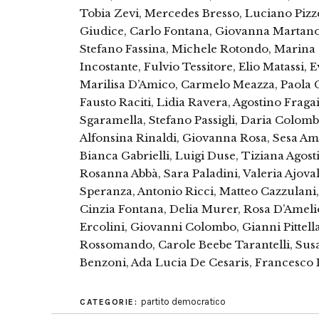
Tobia Zevi, Mercedes Bresso, Luciano Pizze
Giudice, Carlo Fontana, Giovanna Martano
Stefano Fassina, Michele Rotondo, Marina
Incostante, Fulvio Tessitore, Elio Matassi, 
Marilisa D’Amico, Carmelo Meazza, Paola 
Fausto Raciti, Lidia Ravera, Agostino Fraga
Sgaramella, Stefano Passigli, Daria Colomb
Alfonsina Rinaldi, Giovanna Rosa, Sesa Ami
Bianca Gabrielli, Luigi Duse, Tiziana Agosti
Rosanna Abbà, Sara Paladini, Valeria Ajova
Speranza, Antonio Ricci, Matteo Cazzulani,
Cinzia Fontana, Delia Murer, Rosa D’Ameli
Ercolini, Giovanni Colombo, Gianni Pittella
Rossomando, Carole Beebe Tarantelli, Su
Benzoni, Ada Lucia De Cesaris, Francesco 
partito democratico
CATEGORIE: