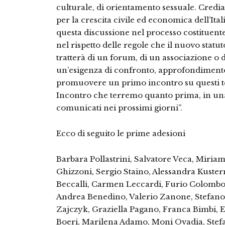
culturale, di orientamento sessuale. Credi
per la crescita civile ed economica dell’Ita
questa discussione nel processo costituent
nel rispetto delle regole che il nuovo statu
tratterà di un forum, di un associazione o 
un’esigenza di confronto, approfondimento
promuovere un primo incontro su questi te
Incontro che terremo quanto prima, in un
comunicati nei prossimi giorni”.
Ecco di seguito le prime adesioni
Barbara Pollastrini, Salvatore Veca, Miria
Ghizzoni, Sergio Staino, Alessandra Kuste
Beccalli, Carmen Leccardi, Furio Colombo, 
Andrea Benedino, Valerio Zanone, Stefano 
Zajczyk, Graziella Pagano, Franca Bimbi, Em
Boeri, Marilena Adamo, Moni Ovadia, Stefa